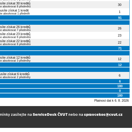
síte získat 30 kreditů
30
te absolvovat 8 předmětů
usíte získat 1 kredit
1
te absolvovat 1 předmět
91
síte získat 26 kreditů
26
te absolvovat 7 předmětů
síte získat 23 kreditů
23
te absolvovat 6 předmětů
síte získat 22 kreditů
22
te absolvovat 8 předmětů
71
síte získat 12 kreditů
12
te absolvovat 3 předměty
12
síte získat 6 kreditů
6
te absolvovat 2 předměty
6
180
0
180
Platnost dat k 6. 8. 2026
mínky zasílejte na
ServiceDesk ČVUT
nebo na
spravcekos@cvut.cz