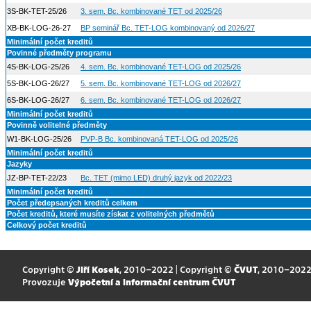
3S-BK-TET-25/26
3. sem. Bc. kombinované TET od 2025/26
XB-BK-LOG-26-27
BP seminář Bc. TET-LOG kombinovaný od 2026/27
Minimální počet kreditů
Povinné předměty programu
4S-BK-LOG-25/26
4. sem. Bc. kombinované TET-LOG od 2025/26
5S-BK-LOG-26/27
5. sem. Bc. kombinované TET-LOG od 2026/27
6S-BK-LOG-26/27
6. sem. Bc. kombinované TET-LOG od 2026/27
Minimální počet kreditů
Povinně volitelné předměty
W1-BK-LOG-25/26
PVP-B Bc. kombinovaná TET-LOG od 2025/26
Minimální počet kreditů
Jazyky
JZ-BP-TET-22/23
Bc. TET (mimo LED) druhý jazyk od 2022/23
Minimální počet kreditů
Počet předepsaných kreditů celkem
Počet kreditů, které musíte získat z volitelných předmětů
Celkový počet kreditů
Copyright ©
Jiří Kosek
, 2010–2022 | Copyright ©
ČVUT
, 2010–202
Provozuje
Výpočetní a informační centrum ČVUT