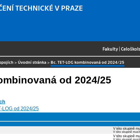
ČENÍ TECHNICKÉ V PRAZE
Fakulty
|
Celoškol
spojích
>
Úvodní stránka
>
Bc. TET-LOG kombinovaná od 2024/25
kombinovaná od 2024/25
ích
T-LOG od 2024/25
V této skupině mu
V této skupině musí
V této skupině mu
V této skupině musí