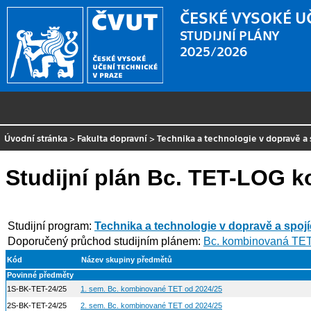
ČESKÉ VYSOKÉ U
STUDIJNÍ PLÁNY
2025/2026
Úvodní stránka
>
Fakulta dopravní
>
Technika a technologie v dopravě a 
Studijní plán Bc. TET-LOG 
Studijní program:
Technika a technologie v dopravě a spoj
Doporučený průchod studijním plánem:
Bc. kombinovaná TE
Kód
Název skupiny předmětů
Povinné předměty
1S-BK-TET-24/25
1. sem. Bc. kombinované TET od 2024/25
2S-BK-TET-24/25
2. sem. Bc. kombinované TET od 2024/25