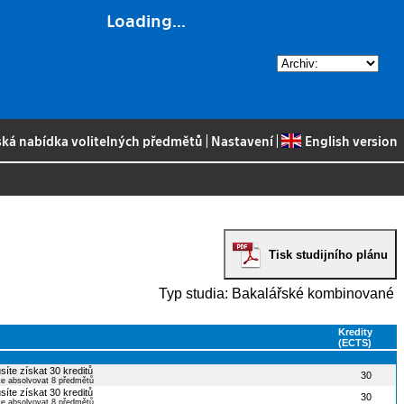
Loading...
ská nabídka volitelných předmětů
|
Nastavení
|
English version
Tisk studijního plánu
Typ studia: Bakalářské kombinované
Kredity
(ECTS)
síte získat 30 kreditů
30
te absolvovat 8 předmětů
síte získat 30 kreditů
30
te absolvovat 8 předmětů