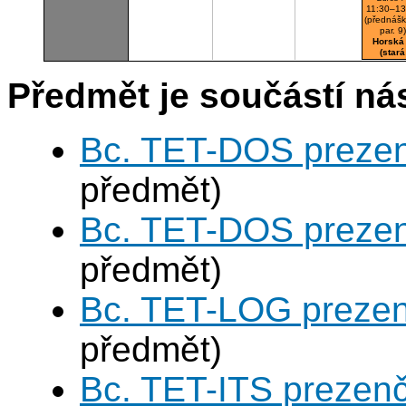
11:30–13
(přednáš
par. 9)
Horská
(stará
budova
A343
Předmět je součástí nás
Cvičeb
Bc. TET-DOS prezen
předmět)
Bc. TET-DOS prezen
předmět)
Bc. TET-LOG prezen
předmět)
Bc. TET-ITS prezen