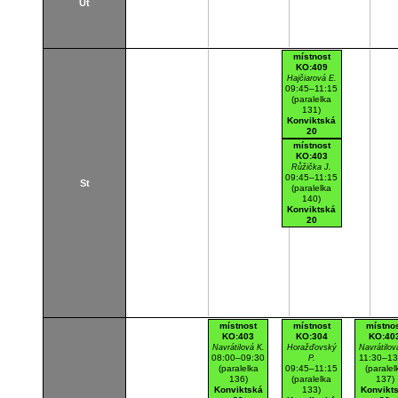
Út
místnost
KO:409
Hajčiarová E.
09:45–11:15
(paralelka
131)
Konviktská
20
K409
místnost
Posluchárna
KO:403
Růžička J.
09:45–11:15
St
(paralelka
140)
Konviktská
20
K403
Cvičebna
místnost
místnost
místno
KO:403
KO:304
KO:40
Navrátilová K.
Horažďovský
Navrátilov
08:00–09:30
11:30–13
P.
(paralelka
09:45–11:15
(paralel
136)
(paralelka
137)
Konviktská
133)
Konvikt