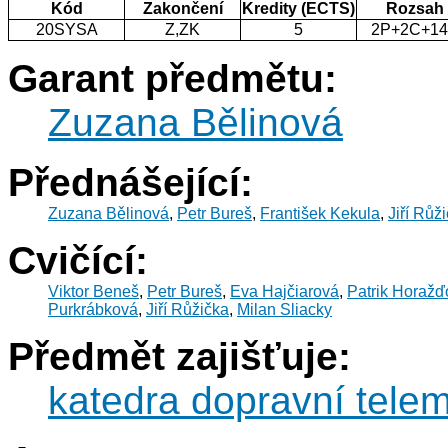
Kód
Zakončení
Kredity (ECTS)
Rozsah
20SYSA
Z,ZK
5
2P+2C+1
Garant předmětu:
Zuzana Bělinová
Přednášející:
Zuzana Bělinová
,
Petr Bureš
,
František Kekula
,
Jiří Růž
Cvičící:
Viktor Beneš
,
Petr Bureš
,
Eva Hajčiarová
,
Patrik Horažď
Purkrábková
,
Jiří Růžička
,
Milan Sliacky
Předmět zajišťuje:
katedra dopravní telem