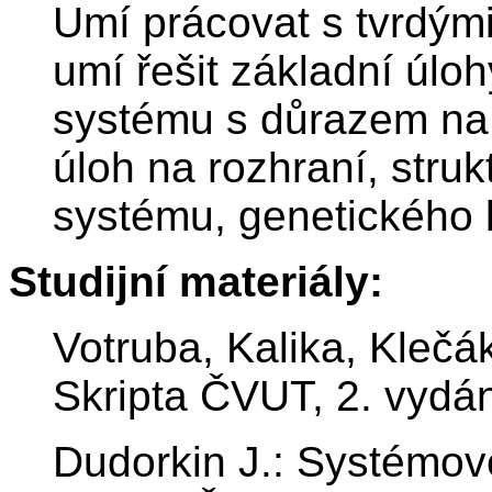
Umí prácovat s tvrdými
umí řešit základní úlo
systému s důrazem na i
úloh na rozhraní, stru
systému, genetického 
Studijní materiály:
Votruba, Kalika, Kleč
Skripta ČVUT, 2. vydá
Dudorkin J.: Systémov