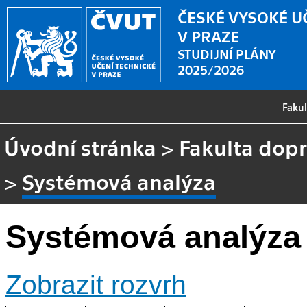
ČESKÉ VYSOKÉ U
V PRAZE
STUDIJNÍ PLÁNY
2025/2026
Faku
Úvodní stránka
>
Fakulta dopr
>
Systémová analýza
Systémová analýza
Zobrazit rozvrh