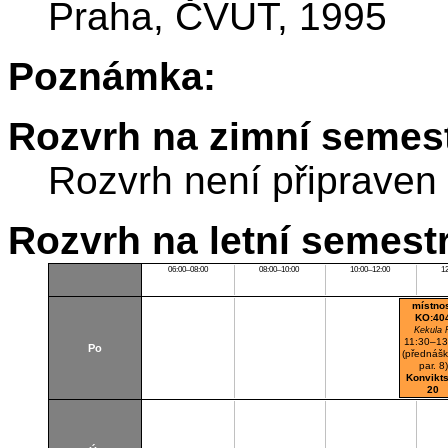
Praha, ČVUT, 1995
Poznámka:
Rozvrh na zimní semest
Rozvrh není připraven
Rozvrh na letní semest
06:00–08:00
08:00–10:00
10:00–12:00
1
místno
KO:40
Kekula 
11:30–13
Po
(přednáš
par. 8)
Konvikt
20
K404
Cvičeb