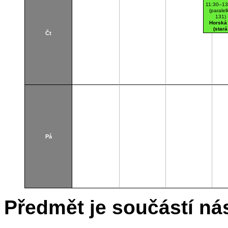
11:30–13
(paralel
131)
Horská
(stará
Čt
budova
A270
Počítač
učebn
Pá
Předmět je součástí nás