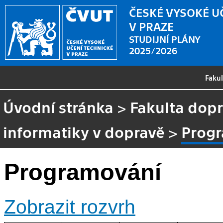
ČESKÉ VYSOKÉ U
V PRAZE
STUDIJNÍ PLÁNY
2025/2026
Faku
Úvodní stránka
>
Fakulta dopr
informatiky v dopravě
>
Prog
Programování
Zobrazit rozvrh