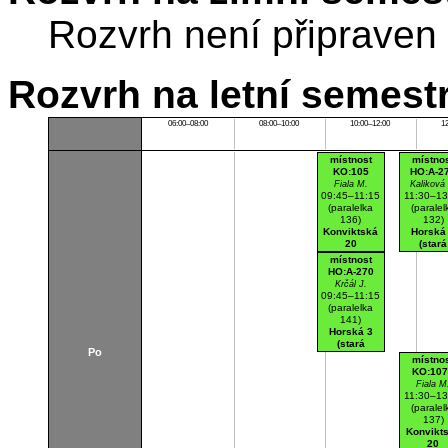
Rozvrh není připraven
Rozvrh na letní semest
06:00–08:00
08:00–10:00
10:00–12:00
1
místnost
místno
KO:105
HO:A-2
Fiala M.
Kaliková
09:45–11:15
11:30–13
(paralelka
(paralel
136)
132)
Konviktská
Horská
20
(stará
K105
budova
místnost
Počítačová
A270
HO:A-270
učebna
Počítač
Krčál J.
učebn
09:45–11:15
(paralelka
141)
Horská 3
(stará
Po
budova)
místno
A270
KO:10
Počítačová
Fiala M
učebna
11:30–13
(paralel
137)
Konvikt
20