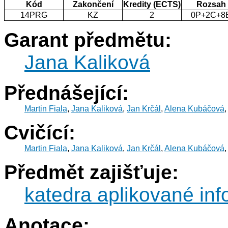
Kód
Zakončení
Kredity (ECTS)
Rozsah
14PRG
KZ
2
0P+2C+8
Garant předmětu:
Jana Kaliková
Přednášející:
Martin Fiala
,
Jana Kaliková
,
Jan Krčál
,
Alena Kubáčová
Cvičící:
Martin Fiala
,
Jana Kaliková
,
Jan Krčál
,
Alena Kubáčová
Předmět zajišťuje:
katedra aplikované inf
Anotace: