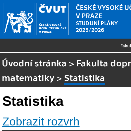
ČESKÉ VYSOKÉ U
V PRAZE
STUDIJNÍ PLÁNY
2025/2026
Faku
Úvodní stránka
>
Fakulta dopr
matematiky
>
Statistika
Statistika
Zobrazit rozvrh