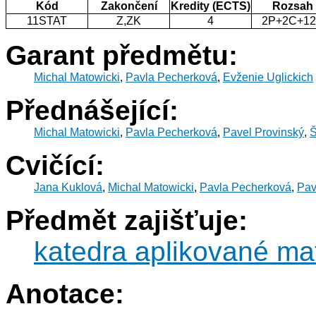
Kód
Zakončení
Kredity (ECTS)
Rozsah
11STAT
Z,ZK
4
2P+2C+1
Garant předmětu:
Michal Matowicki
,
Pavla Pecherková
,
Evženie Uglickich
Přednášející:
Michal Matowicki
,
Pavla Pecherková
,
Pavel Provinský
,
Š
Cvičící:
Jana Kuklová
,
Michal Matowicki
,
Pavla Pecherková
,
Pav
Předmět zajišťuje:
katedra aplikované ma
Anotace: