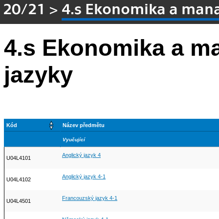
20/21
>
4.s Ekonomika a man
4.s Ekonomika a m
jazyky
Kód
Název předmětu
Vyučující
Anglický jazyk 4
U04L4101
Anglický jazyk 4-1
U04L4102
Francouzský jazyk 4-1
U04L4501