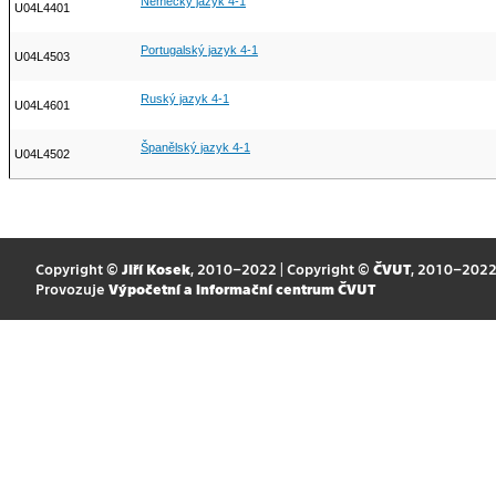
Německý jazyk 4-1
U04L4401
Portugalský jazyk 4-1
U04L4503
Ruský jazyk 4-1
U04L4601
Španělský jazyk 4-1
U04L4502
Copyright ©
Jiří Kosek
, 2010–2022 | Copyright ©
ČVUT
, 2010–202
Provozuje
Výpočetní a informační centrum ČVUT