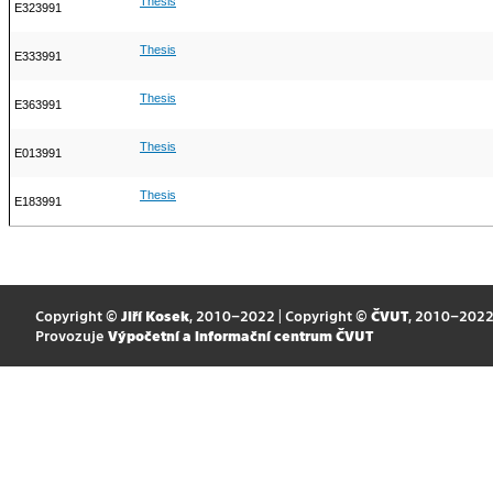
Thesis
E323991
Thesis
E333991
Thesis
E363991
Thesis
E013991
Thesis
E183991
Copyright ©
Jiří Kosek
, 2010–2022 | Copyright ©
ČVUT
, 2010–202
Provozuje
Výpočetní a informační centrum ČVUT