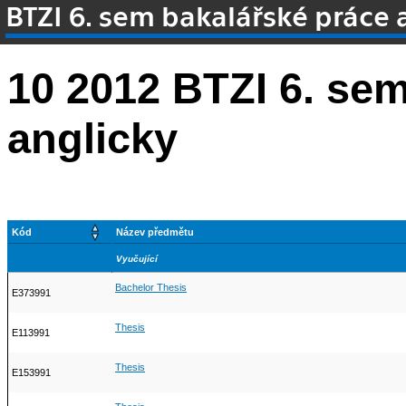
BTZI 6. sem bakalářské práce 
10 2012 BTZI 6. se
anglicky
Kód
Název předmětu
Vyučující
Bachelor Thesis
E373991
Thesis
E113991
Thesis
E153991