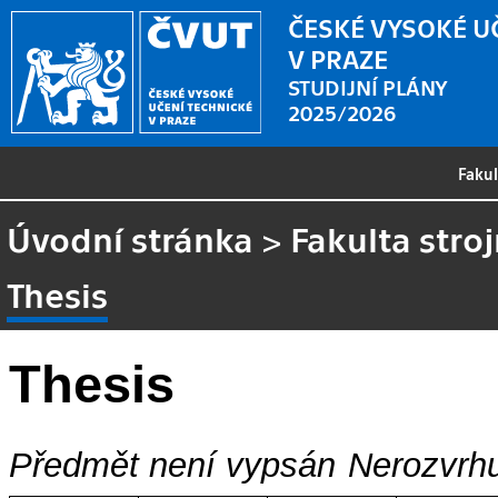
ČESKÉ VYSOKÉ U
V PRAZE
STUDIJNÍ PLÁNY
2025/2026
Faku
Úvodní stránka
>
Fakulta stroj
Thesis
Thesis
Předmět není vypsán
Nerozvrhu