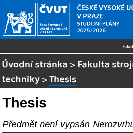
ČESKÉ VYSOKÉ U
V PRAZE
STUDIJNÍ PLÁNY
2025/2026
Faku
Úvodní stránka
>
Fakulta stroj
techniky
>
Thesis
Thesis
Předmět není vypsán
Nerozvrhu