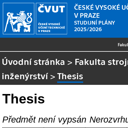
ČESKÉ VYSOKÉ U
V PRAZE
STUDIJNÍ PLÁNY
2025/2026
Faku
Úvodní stránka
>
Fakulta stroj
inženýrství
>
Thesis
Thesis
Předmět není vypsán
Nerozvrhu