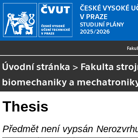
ČESKÉ VYSOKÉ U
V PRAZE
STUDIJNÍ PLÁNY
2025/2026
Faku
Úvodní stránka
>
Fakulta stroj
biomechaniky a mechatronik
Thesis
Předmět není vypsán
Nerozvrhu