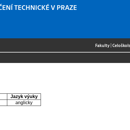
ČENÍ TECHNICKÉ V PRAZE
Fakulty
|
Celoškol
Jazyk výuky
anglicky