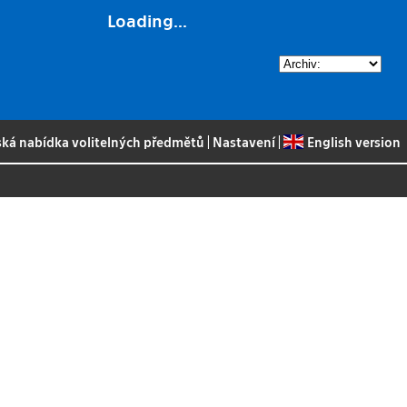
Loading...
ská nabídka volitelných předmětů
|
Nastavení
|
English version