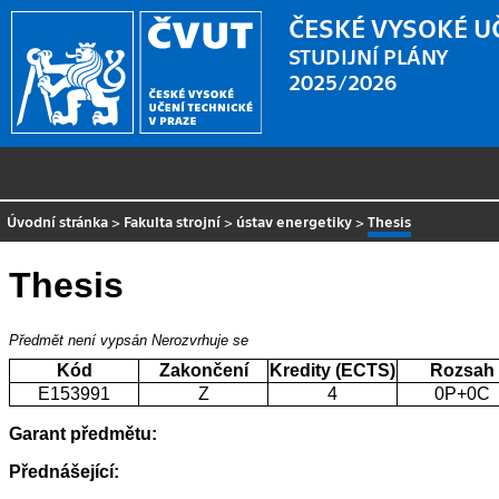
ČESKÉ VYSOKÉ U
STUDIJNÍ PLÁNY
2025/2026
Úvodní stránka
>
Fakulta strojní
>
ústav energetiky
>
Thesis
Thesis
Předmět není vypsán
Nerozvrhuje se
Kód
Zakončení
Kredity (ECTS)
Rozsah
E153991
Z
4
0P+0C
Garant předmětu:
Přednášející: