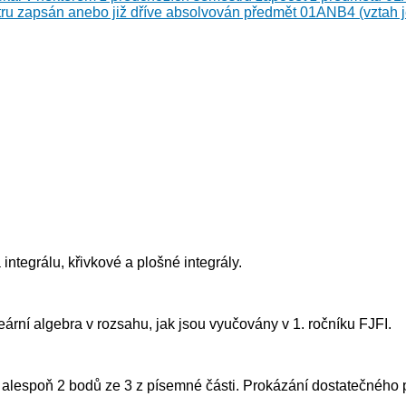
ru zapsán anebo již dříve absolvován předmět 01ANB4 (vztah j
 integrálu, křivkové a plošné integrály.
rní algebra v rozsahu, jak jsou vyučovány v 1. ročníku FJFI.
alespoň 2 bodů ze 3 z písemné části. Prokázání dostatečného po