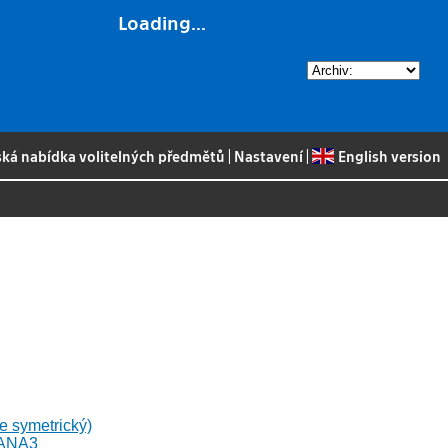
Loading...
ská nabídka volitelných předmětů
|
Nastavení
|
English version
e symetrický)
1ANA3