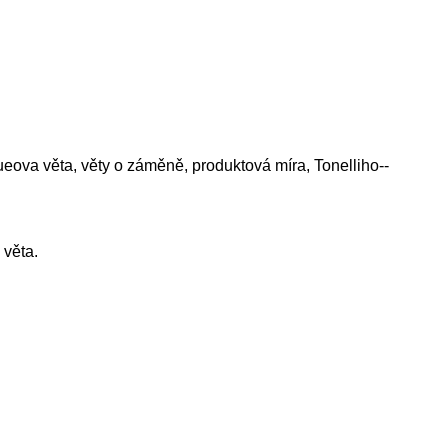
ueova věta, věty o záměně, produktová míra, Tonelliho--
 věta.