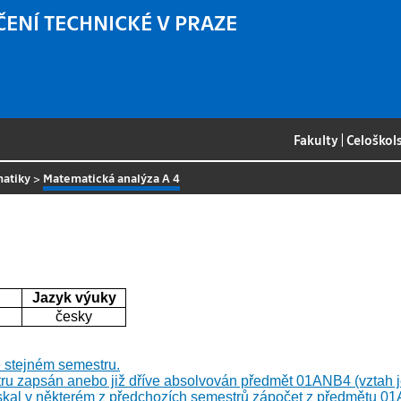
ČENÍ TECHNICKÉ V PRAZE
Fakulty
|
Celoškol
matiky
>
Matematická analýza A 4
Jazyk výuky
česky
stejném semestru.
ru zapsán anebo již dříve absolvován předmět 01ANB4 (vztah j
skal v některém z předchozích semestrů zápočet z předmětu 0