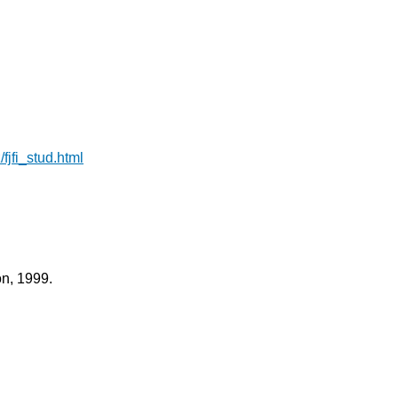
/fjfi_stud.html
on, 1999.