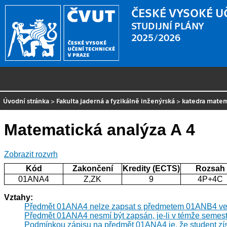
ČESKÉ VYSOKÉ U
STUDIJNÍ PLÁNY
2025/2026
Úvodní stránka
>
Fakulta jaderná a fyzikálně inženýrská
>
katedra mate
Matematická analýza A 4
Zobrazit rozvrh
Kód
Zakončení
Kredity (ECTS)
Rozsah
01ANA4
Z,ZK
9
4P+4C
Vztahy:
Předmět 01ANA4 nelze zapsat s předmetem 01ANB4 ve 
Předmět 01ANA4 nesmí být zapsán, je-li v témže semest
Podmínkou zápisu na předmět 01ANA4 je, že student zí