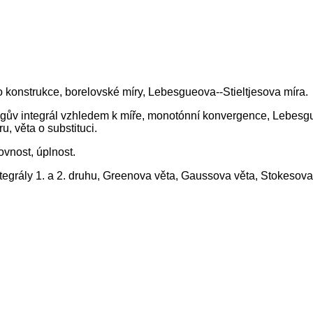
ho konstrukce, borelovské míry, Lebesgueova--Stieltjesova míra.
besgův integrál vzhledem k míře, monotónní konvergence, Lebesg
, věta o substituci.
vnost, úplnost.
ntegrály 1. a 2. druhu, Greenova věta, Gaussova věta, Stokesova