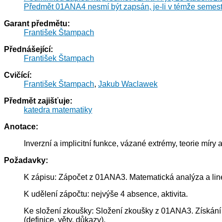
Předmět 01ANA4 nesmí být zapsán, je-li v témže semest
Garant předmětu:
František Štampach
Přednášející:
František Štampach
Cvičící:
František Štampach
,
Jakub Waclawek
Předmět zajišťuje:
katedra matematiky
Anotace:
Inverzní a implicitní funkce, vázané extrémy, teorie míry a
Požadavky:
K zápisu: Zápočet z 01ANA3. Matematická analýza a lineá
K udělení zápočtu: nejvýše 4 absence, aktivita.
Ke složení zkoušky: Složení zkoušky z 01ANA3. Získání 
(definice, věty, důkazy).