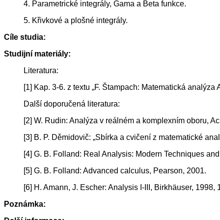
4. Parametrické integrály, Gama a Beta funkce.
5. Křivkové a plošné integrály.
Cíle studia:
Studijní materiály:
Literatura:
[1] Kap. 3-6. z textu „F. Štampach: Matematická analýza A
Další doporučená literatura:
[2] W. Rudin: Analýza v reálném a komplexním oboru, A
[3] B. P. Děmidovič: „Sbírka a cvičení z matematické ana
[4] G. B. Folland: Real Analysis: Modern Techniques and 
[5] G. B. Folland: Advanced calculus, Pearson, 2001.
[6] H. Amann, J. Escher: Analysis I-III, Birkhäuser, 1998,
Poznámka: