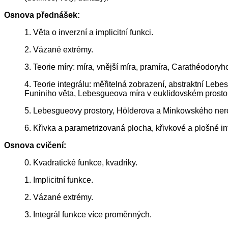
Osnova přednášek:
1. Věta o inverzní a implicitní funkci.
2. Vázané extrémy.
3. Teorie míry: míra, vnější míra, pramíra, Carathéodory
4. Teorie integrálu: měřitelná zobrazení, abstraktní Le
Funiniho věta, Lebesgueova míra v euklidovském prostoru
5. Lebesgueovy prostory, Hölderova a Minkowského nero
6. Křivka a parametrizovaná plocha, křivkové a plošné i
Osnova cvičení:
0. Kvadratické funkce, kvadriky.
1. Implicitní funkce.
2. Vázané extrémy.
3. Integrál funkce více proměnných.