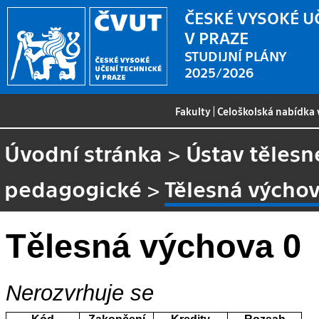
ČESKÉ VYSOKÉ U
V PRAZE
STUDIJNÍ PLÁNY
2025/2026
Fakulty
|
Celoškolská nabídka
Úvodní stránka
>
Ústav tělesn
pedagogické
>
Tělesná výchov
Tělesná výchova 0
Nerozvrhuje se