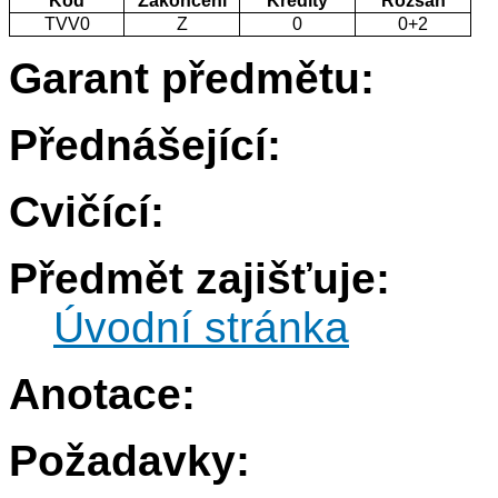
Kód
Zakončení
Kredity
Rozsah
TVV0
Z
0
0+2
Garant předmětu:
Přednášející:
Cvičící:
Předmět zajišťuje:
Úvodní stránka
Anotace:
Požadavky: