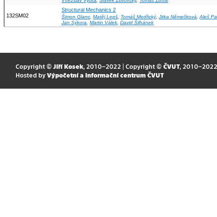
Vítězslav Vydra
,
Slávek Zbirovský
,
Tomáš Zbíral
Structural Mechanics 2
132SM02
Šimon Glanc
,
Matěj Lepš
,
Tomáš Medřický
,
Jitka Němečková
,
Aleš Pa
Jan Sýkora
,
Martin Válek
,
David Šilhánek
Copyright ©
Jiří Kosek
, 2010–2022 | Copyright ©
ČVUT
, 2010–202
Hosted by
Výpočetní a informační centrum ČVUT