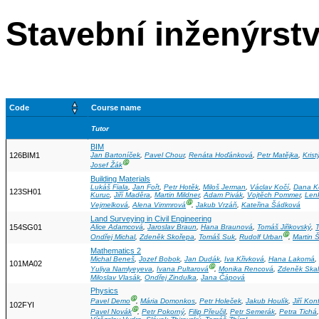
Stavební inženýrství
Code
Course name
Tutor
BIM
126BIM1
Jan Bartoníček
,
Pavel Chour
,
Renáta Hoďánková
,
Petr Matějka
,
Kris
Ⓖ
Josef Žák
Building Materials
Lukáš Fiala
,
Jan Fořt
,
Petr Hotěk
,
Miloš Jerman
,
Václav Kočí
,
Dana K
123SH01
Kuruc
,
Jiří Maděra
,
Martin Mildner
,
Adam Pivák
,
Vojtěch Pommer
,
Len
Ⓖ
Vejmelková
,
Alena Vimmrová
,
Jakub Vrzáň
,
Kateřina Šádková
Land Surveying in Civil Engineering
154SG01
Alice Adamcová
,
Jaroslav Braun
,
Hana Braunová
,
Tomáš Jiřikovský
,
Ⓖ
Ondřej Michal
,
Zdeněk Skořepa
,
Tomáš Suk
,
Rudolf Urban
,
Martin Š
Mathematics 2
Michal Beneš
,
Jozef Bobok
,
Jan Dudák
,
Iva Křivková
,
Hana Lakomá
,
101MA02
Ⓖ
Yuliya Namlyeyeva
,
Ivana Pultarová
,
Monika Rencová
,
Zdeněk Ska
Miloslav Vlasák
,
Ondřej Zindulka
,
Jana Čápová
Physics
Ⓖ
Pavel Demo
,
Mária Domonkos
,
Petr Holeček
,
Jakub Houlík
,
Jiří Konf
102FYI
Ⓖ
Pavel Novák
,
Petr Pokorný
,
Filip Přeučil
,
Petr Semerák
,
Petra Tichá