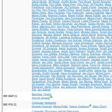
Jakub Novák
,
Jiří Novák
,
Ondřej Novák
,
Petr Novák
,
Tomáš Nováček
Robin Obůrka
,
Petr Olšák
,
David Oppl
,
Petr Pauš
,
Jiří Pavelka
,
Marta
Pavlíčková
,
Petr Paščenko
,
Jiří Pechman
,
Tomáš Pecka
,
Stanislav Pe
Ivo Petr
,
Petr Petrouš
,
Ondřej Peřina
,
David Pešek
,
Jaroslav Pešek
,
B
Martin Plicka
,
Alois Pluháček
,
Petr Podhorský
,
Jakub Podlešák
,
Marti
Martin Poliak
,
Radomír Polách
,
Marek Polčák
,
Marek Polčák
,
Jan Posp
Procházka
,
Petr Procházka
,
Jitka Procházková
,
Michal Prokš
,
Mirosla
Martin Pustka
,
Jiří Pětník
,
Václav Přenosil
,
Lukáš Přívozník
,
Martin Pů
Rabas
,
Jan Radil
,
Stefan Ratschan
,
Jan Rauch
,
Václav Remeš
,
Štěp
Richtr
,
Nilanjana Roy
,
Ivan Ryant
,
Jitka Rybníčková
,
Zdeněk Rybola
,
N
Jakub Růžička
,
Pavel Samec
,
Pavel Satrapa
,
Maria Saumell Mendiol
Jan Schuma
,
Daniel Sedlák
,
Tomáš Siegl
,
Miroslav Sikora
,
Tomáš Sko
Skoumal
,
Miroslav Skrbek
,
Alena Skálová
,
Jakub Slavík
,
Barbora Slin
Smotlacha
,
Jiří Smítka
,
Ladislava Smítková Janků
,
Petr Socha
,
Filip
Sovjáková
,
Andrey Spiridonov
,
Jan Spěvák
,
Štěpán Starosta
,
Jan St
Vojtěch Stejskal
,
Michaela Stonová
,
Viera Stopjaková
,
Václav Stoup
Strmisková
,
Jiří Stránský
,
Ondřej Stuchlík
,
Pavel Stěhule
,
Marek Suc
Surynek
,
Jiří Svoboda
,
Martin Svoboda
,
Roman Svoboda
,
Tomáš Sv
Svátek
,
Jaroslav Sýkora
,
Jakub Tichý (Štěpán)
,
Ondřej Tichý
,
Ján Tka
Tomanek
,
Jan Trdlička
,
Kateřina Trlifajová
,
Yelena Trofimova
,
Zdeněk 
Tulinger
,
Pavel Tvrdík
,
Sven Ubik
,
Peter Uhnák
,
Ladislav Vagner
,
Mich
Vaňát
,
Daniel Vašata
,
Jan Verelst
,
Adam Vesecký
,
Dominik Veselý
,
T
Viktorin
,
Jan Vitek
,
Tomáš Vitvar
,
Josef Vogel
,
Jan Vojíř
,
Tomáš Vond
Dana Vynikarová
,
Milan Václavík
,
Radomír Vávra
,
Pavel Vít
,
Helena W
Tomáš Zahradnický
,
Jakub Zahradník
,
Kateřina Zahradová
,
Jaroslav 
Znamenáček
,
Petr Zoufalý
,
Radek Zunt
,
Ondřej Zýka
,
Jakub Ács
,
Tom
Čermák
,
Ondřej Čermák
,
Dana Čermáková
,
Jan Černý
,
Michal Černý
,
Tomáš Řehořek
,
Filip Řehořík
,
Jan Řezníček
,
Jan Řezáč
,
Filip Říha
,
J
Šenk
,
David Šenkýř
,
Eliška Šestáková
,
Jan Šilhavý
,
Filip Šimek
,
Ivan
Šindelářová
,
Petr Škoda
,
Martin Šlapák
,
Jan Šlechta
,
Michal Šoch
,
Z
Jiří Špaček
,
Petr Špaček
,
Radim Špetlík
,
František Štampach
,
Michal
Štěpánek
,
Martin Šťava
,
Jan Žaloudek
,
Marek Žehra
,
Pavel Žikovský
Žák
,
Jan Žďárek
Bachelor Thesis
BIE-BAP.21
Ⓖ
Zdeněk Muzikář
Computer Networks
BIE-PSI.21
Ⓖ
Dominik Pastorek
,
Michal Polák
,
Yelena Trofimova
,
Viktor Černý
Computer Structures and Architectures