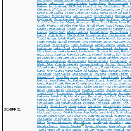
Bradáč
,
Lukáš Brchl
,
Tomáš Bruckner
,
Ondřej Brém
,
David Buchtela
,
Bulena
,
Jan Buriánek
,
Jiří Buček
,
Libor Buš
,
Jan Bělohoubek
,
Nikola
Chloupek
,
Jiří Chludil
,
Viktor Chlumský
,
Ondřej Chochola
,
Jan Chrasti
Cvacho
,
Jiří Cvrček
,
Václav Cvrček
,
Jan Cílek
,
Marek Danel
,
Jiří Daně
Dedecius
,
Tomáš Dejmek
,
Jan L.G. Dietz
,
Radek Dobiáš
,
Miroslav Do
Dojčinovski
,
Daniel Dombek
,
Pierre Donat-Bouillud
,
Jiří Donát
,
Jiří Dos
Josef Dvořáček
,
Jan Dědek
,
Almotasem Essa
,
Tomáš Evan
,
Peter Fa
Ondřej Fiedler
,
Aleš Fišer
,
Petr Fišer
,
Tomáš Flouri
,
Tomáš Foltýn
,
Sim
Magda Friedjungová
,
Štěpán Friedl
,
Josef Gattermayer
,
Marianna Ge
Grošup
,
Ondřej Guth
,
Martin Hadáček
,
Michal Haindl
,
Marek Hakala
,
Hanuš
,
Vojtěch Haur
,
Filip Havlíček
,
Michal Havryluk
,
Petr Havíček
,
Mi
Tomáš Herout
,
Jakub Hladík
,
Josef Hlaváč
,
Marián Hlaváč
,
Marcel Hl
Martin Holeňa
,
Matyáš Hollmann
,
Otto Hollmann
,
Martin Holoubek
,
Ja
Exnerová
,
Radim Horák
,
Klára Horáčková
,
Tomáš Houdek
,
Jakub Ho
Hrabáková
,
Lukáš Hrbek
,
Ján Hrivňák
,
Miroslav Hrončok
,
Jiří Hunka
,
Klára Hájková
,
Lenka Háková
,
Ivo Háleček
,
Gabriela Hánová
,
Robert 
Igliar
,
Jakub Jabůrek
,
František Jahoda
,
Vladimír Jakubal
,
Zbyněk Ja
Ivo Janoušek
,
Jan Janoušek
,
Václav Jansa
,
Jakub Jančička
,
Jakub J
Katarína Jelemenská
,
Martin Jelínek
,
Roman Jelínek
,
Petr Jendele
,
J
Martin Jirkal
,
Vojtěch Jirkovský
,
Zuzana Jiránková
,
Jiří Jirát
,
Jakub Jirů
Zdeněk Kabát
,
Jiří Kacerovský
,
Tomáš Kadlec
,
Zdeněk Kalina
,
Mirosl
Karlík
,
Timo Kasper
,
Martin Kačer
,
Jiří Kašpar
,
Václav Kejdana
,
Robert
Jan Kloub
,
Karel Klouda
,
Jitka Kloudová
,
Petr Klán
,
František Klíma
,
Dušan Knop
,
Petra Knápková
,
Vojtěch Knězů
,
Daniel Kobrle
,
Filip K
Kohout
,
Josef Kokeš
,
Jan Kolouch
,
Tomáš Kolárik
,
Josef Kolář
,
Ivo 
Kopp
,
Pavel Kordík
,
Roman Kotecký
,
Ivan Kotenkov
,
Otakar Kotrhon
Kovalenko
,
Tomáš Košnar
,
Václav Košík
,
Miloslav Krajl
,
František Kra
Krejčí
,
Radek Krejčí
,
Petr Kroha
,
Mikuláš Krupička
,
Jan Krupka
,
Matyá
Tomáš Krátký
,
Luboš Krčál
,
Pavel Kubalík
,
Hana Kubátová
,
Jaroslav
Kukačka
,
Jakub Kulík
,
Michal Kupsa
,
Petr Kurtin
,
Jan Kurš
,
Michal Ku
Kučera
,
Zdeněk Kučera
,
Ondřej Kužela
,
Jiří Kvasnička
,
Tomáš Kvasni
Filip Křikava
,
Jan Matyáš Křišťan
,
Veronika Křišťálová
,
Jaroslav Kříž
,
Lalinský
,
Daniel Langr
,
Ondřej Lauer
,
Ivo Lašek
,
Jan Legerský
,
Alena
BIE-BPR.21
Ligas
,
Šimon Lomič
,
Radek Ludačka
,
Dana Léwová
,
Róbert Lórencz
Maldonado Lopez
,
Oldřich Malec
,
Petr Malát
,
Josef Malík
,
David Man
Claudia-Amelia Marin
,
Nina Marinová
,
Kateřina Marková
,
Rastislav Ma
Jan Mazáč
,
Ondřej Mašek
,
Bořivoj Melichar
,
Jiří Melnikov
,
Vladimír Me
Mitura
,
Vojtěch Miškovský
,
Milan Mišovič
,
Jiří Mlejnek
,
Jan Mokrý
,
Jan 
Ⓖ
Miroslav Moňok
,
Zdeněk Muzikář
,
Vojtěch Myslivec
,
Matěj Myška
,
Mi
Tomáš Müller
,
Jiří Navrátil
,
Miloslav Nič
,
Jan Noha
,
Alena Nohová
,
Mar