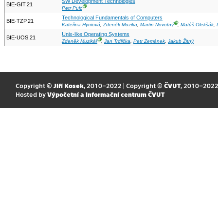
SW Development Technologies
BIE-GIT.21
Ⓖ
Petr Pulc
Technological Fundamentals of Computers
BIE-TZP.21
Ⓖ
Kateřina Hyniová
,
Zdeněk Muzika
,
Martin Novotný
,
Matúš Olekšák
,
Unix-like Operating Systems
BIE-UOS.21
Ⓖ
Zdeněk Muzikář
,
Jan Trdlička
,
Petr Zemánek
,
Jakub Žitný
Copyright ©
Jiří Kosek
, 2010–2022 | Copyright ©
ČVUT
, 2010–202
Hosted by
Výpočetní a informační centrum ČVUT