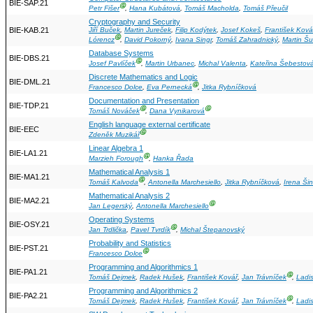
BIE-SAP.21
Ⓖ
Petr Fišer
,
Hana Kubátová
,
Tomáš Macholda
,
Tomáš Přeučil
Cryptography and Security
BIE-KAB.21
Jiří Buček
,
Martin Jureček
,
Filip Kodýtek
,
Josef Kokeš
,
František Ková
Ⓖ
Lórencz
,
David Pokorný
,
Ivana Singr
,
Tomáš Zahradnický
,
Martin Šu
Database Systems
BIE-DBS.21
Ⓖ
Josef Pavlíček
,
Martin Urbanec
,
Michal Valenta
,
Kateřina Šebestov
Discrete Mathematics and Logic
BIE-DML.21
Ⓖ
Francesco Dolce
,
Eva Pernecká
,
Jitka Rybníčková
Documentation and Presentation
BIE-TDP.21
Ⓖ
Ⓖ
Tomáš Nováček
,
Dana Vynikarová
English language external certificate
BIE-EEC
Ⓖ
Zdeněk Muzikář
Linear Algebra 1
BIE-LA1.21
Ⓖ
Marzieh Forough
,
Hanka Řada
Mathematical Analysis 1
BIE-MA1.21
Ⓖ
Tomáš Kalvoda
,
Antonella Marchesiello
,
Jitka Rybníčková
,
Irena Ši
Mathematical Analysis 2
BIE-MA2.21
Ⓖ
Jan Legerský
,
Antonella Marchesiello
Operating Systems
BIE-OSY.21
Ⓖ
Jan Trdlička
,
Pavel Tvrdík
,
Michal Štepanovský
Probability and Statistics
BIE-PST.21
Ⓖ
Francesco Dolce
Programming and Algorithmics 1
BIE-PA1.21
Ⓖ
Tomáš Dejmek
,
Radek Hušek
,
František Kovář
,
Jan Trávníček
,
Ladi
Programming and Algorithmics 2
BIE-PA2.21
Ⓖ
Tomáš Dejmek
,
Radek Hušek
,
František Kovář
,
Jan Trávníček
,
Ladi