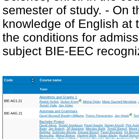
semester of study. - On th
knowledge of English at t
the conditions for admiss
subject BIE-EEC recogniz
Code
Course name
Tutor
Algorithms and Graphs 1
BIE-AG1.21
Ⓖ
Radek Hušek
,
Dušan Knop
,
Michal Opler
,
Maria Saumell Mendiola
,
Tomáš Valla
,
Jan Volec
Automata and Grammars
BIE-AAG.21
Ⓖ
David Beowulf Bradley-Williams
,
Foivos Fioravantes
,
Jan Holub
,
Tom
Bachelor Project
David Alexa
,
Tomáš Apeltauer
,
Pavel Arazim
,
Daniel Arnošt
,
Petr Aub
Baier
,
Jan Balach
,
Jiří Balcárek
,
Miroslav Balík
,
Tomáš Bartoň
,
Marek 
Bařinka
,
Soběslav Benda
,
Eduard Beneš
,
Pavel Benáček
,
Vít Bernat
Bezouška
,
Michal Biskup
,
Vladimír Bičík
,
Václav Blažej
,
Rudolf Bohum
Blizničenko
,
Michael Bláha
,
Jaroslav Borecký
,
Monika Borkovcová
,
To