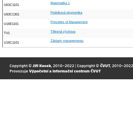
Matematika 1
U63C1101
Podniková ekonomika
U63C1301
Principles of Management
U16E1101
Tělesná výchova
TV1
Základy managementu
U16C1101
Copyright ©
Jiří Kosek
, 2010–2022 | Copyright ©
ČVUT
, 2010–202
Provozuje
Výpočetní a informační centrum ČVUT