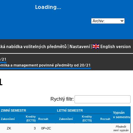
Loading...
ská nabídka volitelných předmětů
|
Nastavení
|
English version
0/21
nomika a management povinné předměty od 20/21
1
Rychlý filtr:
ZIMNÍ SEMESTR
LETNÍ SEMESTR
Vypsán
Kredity
Kredity
v semestru
Zakončení
Rozsah
Zakončení
Rozsah
(ECTS)
(ECTS)
Předmět
ZK
3
0P+2C
není vypsán