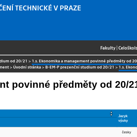
ČENÍ TECHNICKÉ V PRAZE
Fakulty
|
Celoškol
udium od 20/21
>
1.s. Ekonomika a management povinné předměty od 2
ment
>
Úvodní stránka
>
B-EM-P prezenční studium od 20/21
>
1.s. Eko
nt povinné předměty od 20/2
Jazyk
výuky
česky