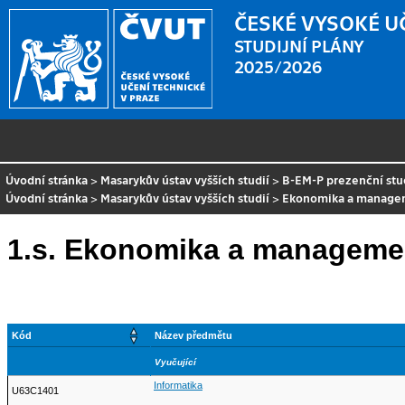
ČESKÉ VYSOKÉ U
STUDIJNÍ PLÁNY
2025/2026
Úvodní stránka
>
Masarykův ústav vyšších studií
>
B-EM-P prezenční st
Úvodní stránka
>
Masarykův ústav vyšších studií
>
Ekonomika a manage
1.s. Ekonomika a manageme
Kód
Název předmětu
Vyučující
Informatika
U63C1401