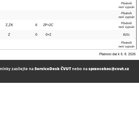
Předmět
není vypsán
Předmět
není vypsán
Předmět
Z,ZK
6
2P+2C
není vypsán
Z
0
0+2
B251
Předmět
není vypsán
Platnost dat k 6. 8. 2026
mínky zasílejte na
ServiceDesk ČVUT
nebo na
spravcekos@cvut.cz