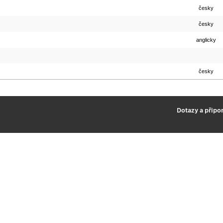
česky
česky
anglicky
česky
2
Dotazy a připo