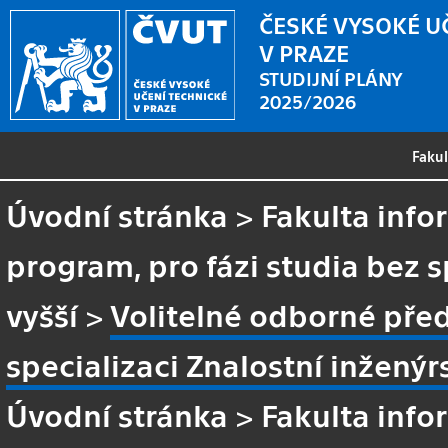
ČESKÉ VYSOKÉ U
V PRAZE
STUDIJNÍ PLÁNY
2025/2026
Faku
Úvodní stránka
>
Fakulta info
program, pro fázi studia bez s
vyšší
>
Volitelné odborné pře
specializaci Znalostní inženýr
Úvodní stránka
>
Fakulta info