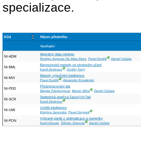
specializace.
Kód
Název předmětu
Vyučující
Algoritmy data miningu
NI-ADM
Ⓖ
Rodrigo Augusto Da Silva Alves
,
Pavel Kordík
,
Daniel Vašata
Bayesovské metody ve strojovém učení
NI-BML
Ⓖ
Kamil Dedecius
,
Ondřej Tichý
Metody výpočetní inteligence
NI-MVI
Ⓖ
Pavel Kordík
,
Alexander Kovalenko
Předzpracování dat
NI-PDD
Ⓖ
Magda Friedjungová
,
Marcel Jiřina
,
Daniel Vašata
Statistická analýza časových řad
NI-SCR
Ⓖ
Kamil Dedecius
Umělá inteligence
NI-UMI
Ⓖ
Kristýna Janovská
,
Pavel Surynek
Vybrané partie z optimalizace a numeriky
NI-PON
Ⓖ
Karel Klouda
,
Štěpán Starosta
,
Daniel Vašata