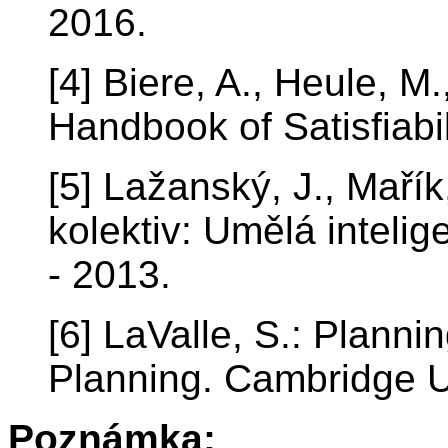
2016.
[4] Biere, A., Heule, M
Handbook of Satisfiabil
[5] Lažanský, J., Mařík
kolektiv: Umělá intelig
- 2013.
[6] LaValle, S.: Planni
Planning. Cambridge U
Poznámka: