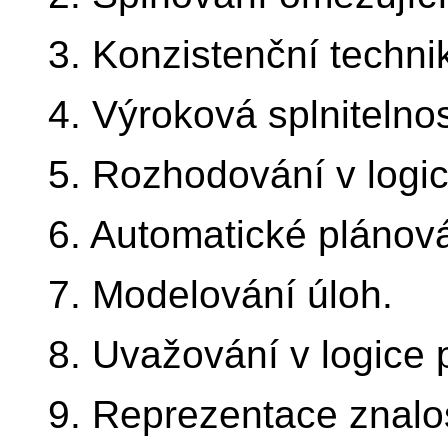
3. Konzistenční techni
4. Výroková splnitelno
5. Rozhodování v logic
6. Automatické plánová
7. Modelování úloh.
8. Uvažování v logice 
9. Reprezentace znalos