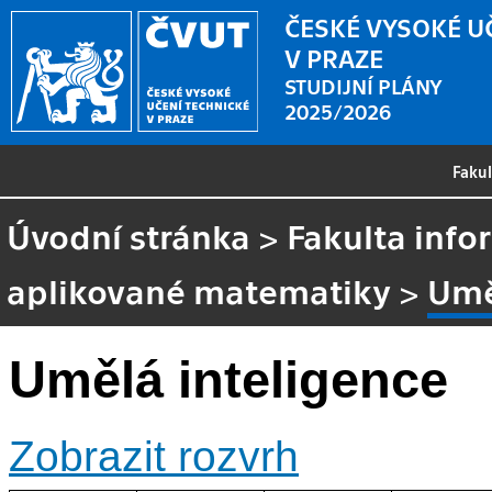
ČESKÉ VYSOKÉ U
V PRAZE
STUDIJNÍ PLÁNY
2025/2026
Faku
Úvodní stránka
>
Fakulta info
aplikované matematiky
>
Umě
Umělá inteligence
Zobrazit rozvrh