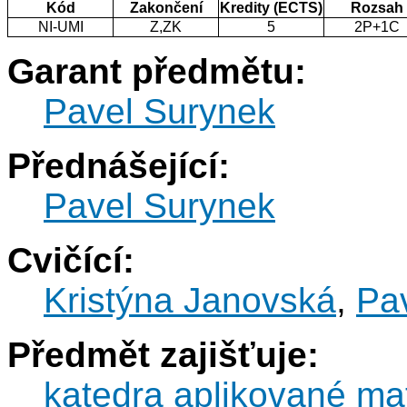
Kód
Zakončení
Kredity (ECTS)
Rozsah
NI-UMI
Z,ZK
5
2P+1C
Garant předmětu:
Pavel Surynek
Přednášející:
Pavel Surynek
Cvičící:
Kristýna Janovská
,
Pa
Předmět zajišťuje:
katedra aplikované ma