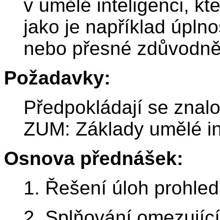
v umělé inteligenci, k
jako je například úpln
nebo přesné zdůvodněn
Požadavky:
Předpokládají se znalo
ZUM: Základy umělé in
Osnova přednášek:
1. Řešení úloh prohle
2. Splňování omezujíc