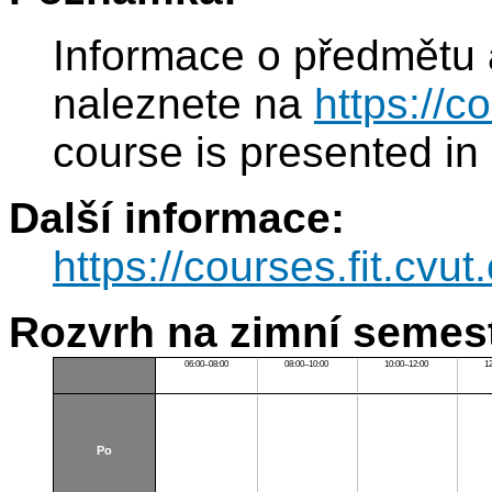
Informace o předmětu 
naleznete na
https://c
course is presented in
Další informace:
https://courses.fit.cvu
Rozvrh na zimní semest
06:00–08:00
08:00–10:00
10:00–12:00
1
Po