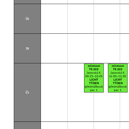
Út
St
místnost
místnost
T9:303
T9:303
Janovská K.
Janovská K.
09:15–10:45
11:00–12:30
LICHÝ
LICHÝ
TÝDEN
TÝDEN
(přednášková
(přednášková
par. 1
par. 1
Čt
paralelka 101)
paralelka 102)
Dejvice
Dejvice
NBFIT PC
NBFIT PC
ucebna
ucebna