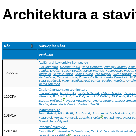
Architektura a stavi
Kód
Název předmětu
Vyučující
Ateliér architektonické kompozice
Eva Antošová
,
Richard Bartík
,
Hana Boříková
,
Nikolay Brankov
,
Klára
Vojtěch Dvořák
,
Václav Dvořák
,
Jakub Ficenec
,
Pavel Filsak
,
Helena 
129AAKO
Mizerová
,
Dominik Jansa
,
Tomáš Jurica
,
Jan Kašpar
,
Lukáš Kolibár
,
T
Medvedeva
,
Petra Novotná
,
Zuzana Pešková
,
Lenka Popelová
,
Jiří
Edita Sapíková
,
Martin Souček
,
Aleš Vaněk
,
Vojtěch Vodička
,
Ondřej
Martin Šnorbert
Grafická prezentace architektury
Eva Antošová
,
Ivo Chvojka
,
Vojtěch Dvořák
,
Ctibor Havelka
,
Sabina 
129GPA
Mizerová
,
Radek Jakeš
,
Jan Kašpar
,
Lukáš Kolibár
,
Jiří Kárník
,
Radek
Ⓖ
Zuzana Pešková
,
Nikola Puchelová
,
Ondřej Sejkora
,
Dalibor Smutn
Taraba
,
Anna Marie Černá
,
Vratislav Ševčík
Matematika 1A
Jozef Bobok
,
Milan Bořík
,
Jan Dudák
,
Jan Lamač
,
Iva Malechová
,
Yu
101M1A
Ⓖ
Pultarová
,
Monika Rencová
,
Zdeněk Skalák
,
Iva Slámová
,
Petra Va
Zdražil
,
Jana Čápová
Pozemní stavby A1
Ⓖ
124PSA1
Petr Hájek
,
Veronika Kačmaříková
,
Patrik Kučera
,
Malila Noori
,
Mag
Ⓖ
Rácová
,
Jan Růžička
,
Martin Vonka