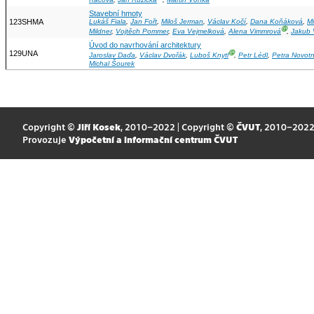
Stavební hmoty
123SHMA
Lukáš Fiala
,
Jan Fořt
,
Miloš Jerman
,
Václav Kočí
,
Dana Koňáková
,
Mi
Ⓖ
Mildner
,
Vojtěch Pommer
,
Eva Vejmelková
,
Alena Vimmrová
,
Jakub 
Úvod do navrhování architektury
129UNA
Ⓖ
Jaroslav Daďa
,
Václav Dvořák
,
Luboš Knytl
,
Petr Lédl
,
Petra Novot
Michal Šourek
Copyright ©
Jiří Kosek
, 2010–2022 | Copyright ©
ČVUT
, 2010–202
Provozuje
Výpočetní a informační centrum ČVUT