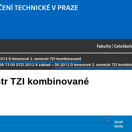
ČENÍ TECHNICKÉ V PRAZE
Fakulty
|
Celoškol
2012 D kmenové 2. semestr TZI kombinované
68 73 00 DTZI 2012 K základ
>
00 2012 D kmenové 2. semestr TZI kombi
tr TZI kombinované
Jazyk
výuky