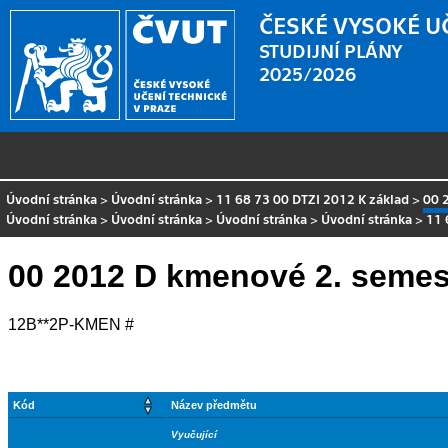
ČESKÉ VYSOKÉ U
STUDIJNÍ PLÁNY
2025/2026
Úvodní stránka
>
Úvodní stránka
>
11 68 73 00 DTZI 2012 K základ
>
00 
Úvodní stránka
>
Úvodní stránka
>
Úvodní stránka
>
Úvodní stránka
>
11 
00 2012 D kmenové 2. semes
12B**2P-KMEN #
Kód
Název předmětu
Vyučující