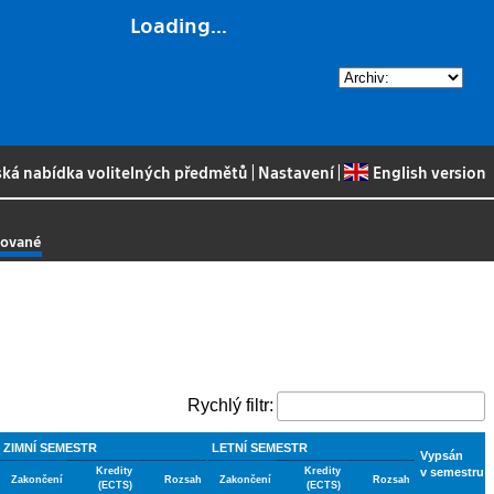
Loading...
ská nabídka volitelných předmětů
|
Nastavení
|
English version
nované
Rychlý filtr:
ZIMNÍ SEMESTR
LETNÍ SEMESTR
Vypsán
Kredity
Kredity
v semestru
Zakončení
Rozsah
Zakončení
Rozsah
(ECTS)
(ECTS)