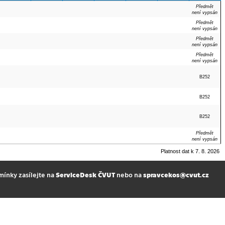
Předmět
není vypsán
Předmět
není vypsán
Předmět
není vypsán
Předmět
není vypsán
B252
B252
B252
Předmět
není vypsán
Platnost dat k 7. 8. 2026
mínky zasílejte na
ServiceDesk ČVUT
nebo na
spravcekos@cvut.cz