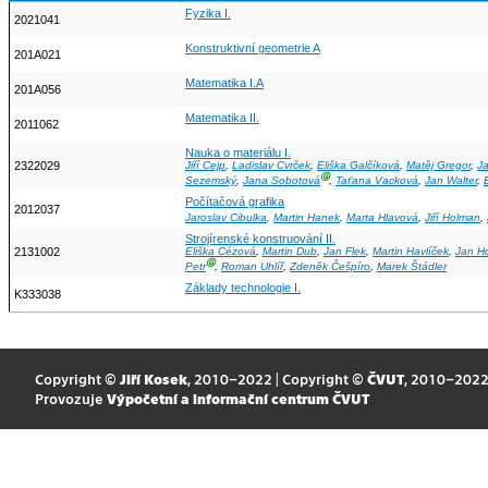
Fyzika I.
2021041
Konstruktivní geometrie A
201A021
Matematika I.A
201A056
Matematika II.
2011062
Nauka o materiálu I.
2322029
Jiří Cejp
,
Ladislav Cvrček
,
Eliška Galčíková
,
Matěj Gregor
,
J
Ⓖ
Sezemský
,
Jana Sobotová
,
Taťana Vacková
,
Jan Walter
,
Počítačová grafika
2012037
Jaroslav Cibulka
,
Martin Hanek
,
Marta Hlavová
,
Jiří Holman
,
Strojírenské konstruování II.
2131002
Eliška Cézová
,
Martin Dub
,
Jan Flek
,
Martin Havlíček
,
Jan Ho
Ⓖ
Petr
,
Roman Uhlíř
,
Zdeněk Češpíro
,
Marek Štádler
Základy technologie I.
K333038
Copyright ©
Jiří Kosek
, 2010–2022 | Copyright ©
ČVUT
, 2010–202
Provozuje
Výpočetní a informační centrum ČVUT