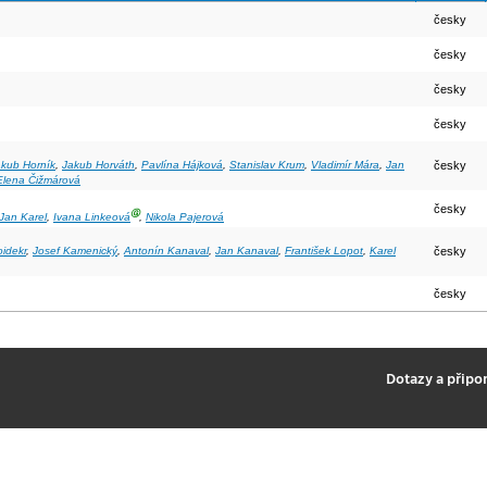
česky
česky
česky
česky
akub Horník
,
Jakub Horváth
,
Pavlína Hájková
,
Stanislav Krum
,
Vladimír Mára
,
Jan
česky
Elena Čižmárová
česky
Ⓖ
Jan Karel
,
Ivana Linkeová
,
Nikola Pajerová
idekr
,
Josef Kamenický
,
Antonín Kanaval
,
Jan Kanaval
,
František Lopot
,
Karel
česky
česky
2
Dotazy a připo