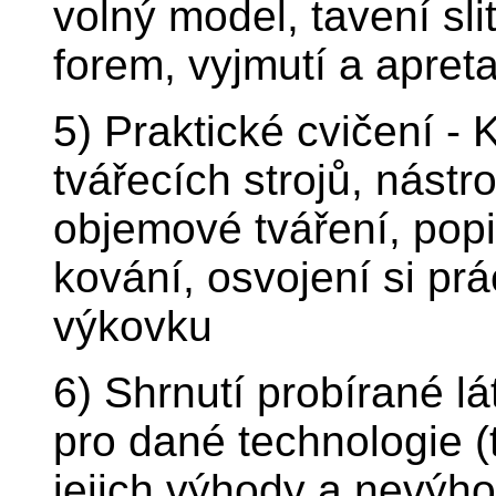
volný model, tavení sli
forem, vyjmutí a apret
5) Praktické cvičení -
tvářecích strojů, nástr
objemové tváření, pop
kování, osvojení si p
výkovku
6) Shrnutí probírané l
pro dané technologie (t
jejich výhody a nevýho