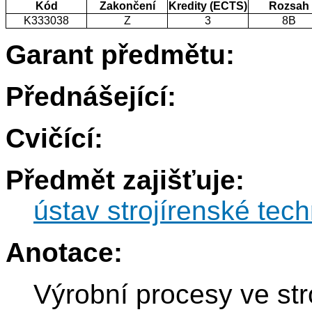
Kód
Zakončení
Kredity (ECTS)
Rozsah
K333038
Z
3
8B
Garant předmětu:
Přednášející:
Cvičící:
Předmět zajišťuje:
ústav strojírenské tec
Anotace:
Výrobní procesy ve str