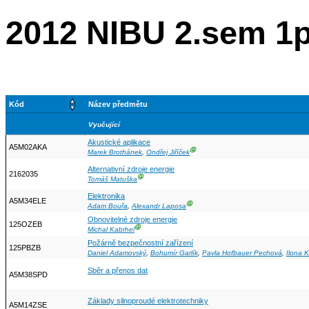
2012 NIBU 2.sem 
Kód
Název předmětu
Vyučující
Akustické aplikace
A5M02AKA
Ⓖ
Marek Brothánek
,
Ondřej Jiříček
Alternativní zdroje energie
2162035
Ⓖ
Tomáš Matuška
Elektronika
A5M34ELE
Ⓖ
Adam Bouřa
,
Alexandr Laposa
Obnovitelné zdroje energie
125OZEB
Ⓖ
Michal Kabrhel
Požárně bezpečnostní zařízení
125PBZB
Daniel Adamovský
,
Bohumír Garlík
,
Pavla Hofbauer Pechová
,
Ilona 
Sběr a přenos dat
A5M38SPD
Základy silnoproudé elektrotechniky
A5M14ZSE