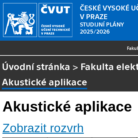
ČESKÉ VYSOKÉ U
V PRAZE
STUDIJNÍ PLÁNY
2025/2026
Faku
Úvodní stránka
>
Fakulta elek
Akustické aplikace
Akustické aplikace
Zobrazit rozvrh