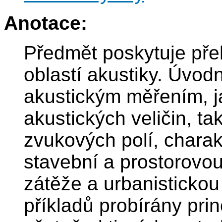
Anotace:
Předmět poskytuje přeh
oblastí akustiky. Úvod
akustickým měřením, 
akustických veličin, ta
zvukových polí, charakt
stavební a prostorovo
zátěže a urbanistickou
příkladů probírány prin