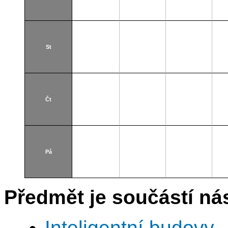
St
Čt
Pá
Předmět je součástí nás
Inteligentní budovy 