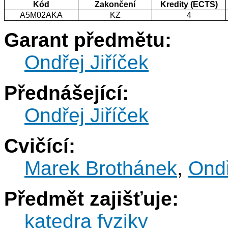
Kód
Zakončení
Kredity (ECTS)
A5M02AKA
KZ
4
Garant předmětu:
Ondřej Jiříček
Přednášející:
Ondřej Jiříček
Cvičící:
Marek Brothánek
,
Ondř
Předmět zajišťuje:
katedra fyziky