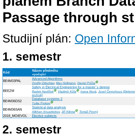
plánem Branch Data
Passage through s
Studijní plán:
Open Infor
1. semestr
Název předmětu
Kód
vyučující
Advanced Algorithms
BE4M33PAL
Ⓖ
Ondřej Drbohlav
,
Max Hollmann
,
Daniel Průša
Safety in Electrical Engineering for a master´s degree
BEEZM
Ⓖ
Ⓖ
Radek Havlíček
,
Vladimír Kůla
,
Ivana Nová
,
Josef Černohous (Diplom
technik)
Database systems 2
BE4M36DS2
Ⓖ
Yuliia Prokop
Statistical data analysis
BE4M36SAN
Ⓖ
Alikhan Anuarbekov
,
Jiří Kléma
,
Tomáš Pevný
2018_MOIEVOL
Elective subjects
2. semestr