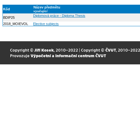
Název předmětu
Kód
vyučující
Diplomová práce - Diploma Thesis
BDIP25
2018_MOIEVOL
Elective subjects
Copyright ©
Jiří Kosek
, 2010–2022 | Copyright ©
ČVUT
, 2010–202
Provozuje
Výpočetní a informační centrum ČVUT