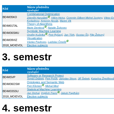
Název předmětu
Kód
vyučující
Combinatorial Optimization
BE4M35KO
Ⓖ
Zdeněk Hanzálek
,
Vilém Heinz
,
Corentin Gilbert Michel Juvigny
,
Viktor Em
Korladinov
,
Antonín Novák
,
Marek Vlk
Theory of Algorithms
BE4M01TAL
Ⓖ
Marie Demlová
,
Natalie Žukovec
Symbolic Machine Learning
BE4M36SMU
Ⓖ
Ondřej Kuželka
,
Petr Ryšavý
,
Jan Tóth
,
Gustav Šír
,
Filip Železný
Visualization
BE4M39VIZ
Ⓖ
Václav Pavlovec
,
Ladislav Čmolík
2018_MOIEVOL
Elective subjects
3. semestr
Název předmětu
Kód
vyučující
Software or Research Project
BE4MSVP
Tomáš Drábek
,
Petr Pošík
,
Jaroslav Sloup
,
Jiří Šebek
,
Katarína Žmolíková
Ontologies and Semantic Web
BE4M36OSW
Ⓖ
Petr Křemen
,
Michal Med
Statistical Machine Learning
BE4M33SSU
Ⓖ
Jan Drchal
,
Vojtěch Franc
,
Jakub Paplhám
2018_MOIEVOL
Elective subjects
4. semestr