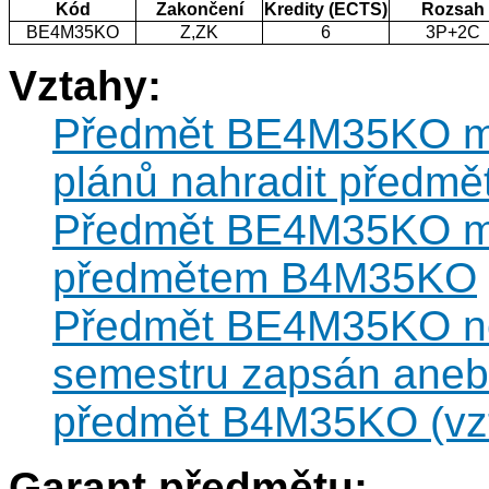
Kód
Zakončení
Kredity (ECTS)
Rozsah
BE4M35KO
Z,ZK
6
3P+2C
Vztahy:
Předmět BE4M35KO můž
plánů nahradit předm
Předmět BE4M35KO můž
předmětem B4M35KO
Předmět BE4M35KO nes
semestru zapsán anebo
předmět B4M35KO (vzt
Garant předmětu: