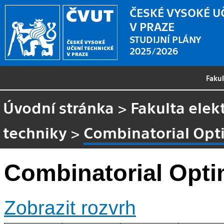
ČESKÉ VYSOKÉ U
V PRAZE
STUDIJNÍ PLÁNY
2025/2026
Faku
Úvodní stránka
>
Fakulta elek
techniky
>
Combinatorial Opt
Combinatorial Opti
Zobrazit rozvrh