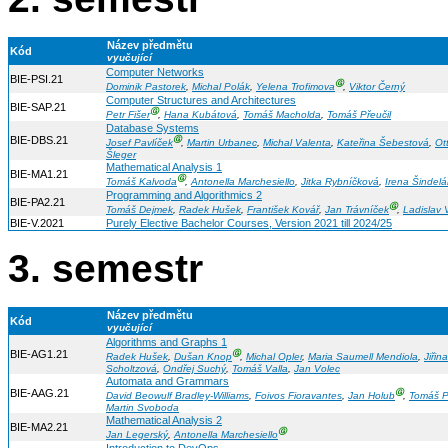
Název předmětu
Kód
vyučující
Computer Networks
BIE-PSI.21
Ⓖ
Dominik Pastorek
,
Michal Polák
,
Yelena Trofimova
,
Viktor Černý
Computer Structures and Architectures
BIE-SAP.21
Ⓖ
Petr Fišer
,
Hana Kubátová
,
Tomáš Macholda
,
Tomáš Přeučil
Database Systems
BIE-DBS.21
Ⓖ
Josef Pavlíček
,
Martin Urbanec
,
Michal Valenta
,
Kateřina Šebestová
,
Ot
Šleger
Mathematical Analysis 1
BIE-MA1.21
Ⓖ
Tomáš Kalvoda
,
Antonella Marchesiello
,
Jitka Rybníčková
,
Irena Šindelá
Programming and Algorithmics 2
BIE-PA2.21
Ⓖ
Tomáš Dejmek
,
Radek Hušek
,
František Kovář
,
Jan Trávníček
,
Ladislav 
BIE-V.2021
Purely Elective Bachelor Courses, Version 2021 till 2024/25
3. semestr
Název předmětu
Kód
vyučující
Algorithms and Graphs 1
BIE-AG1.21
Ⓖ
Radek Hušek
,
Dušan Knop
,
Michal Opler
,
Maria Saumell Mendiola
,
Jiřina
Scholtzová
,
Ondřej Suchý
,
Tomáš Valla
,
Jan Volec
Automata and Grammars
BIE-AAG.21
Ⓖ
David Beowulf Bradley-Williams
,
Foivos Fioravantes
,
Jan Holub
,
Tomáš 
Martin Svoboda
Mathematical Analysis 2
BIE-MA2.21
Ⓖ
Jan Legerský
,
Antonella Marchesiello