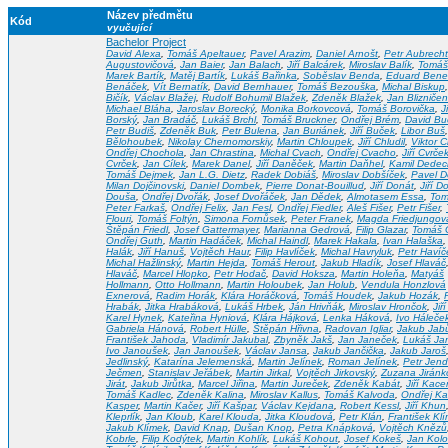
Název předmětu
Kód
vyučující
Bachelor Project
David Alexa
,
Tomáš Apeltauer
,
Pavel Arazim
,
Daniel Arnošt
,
Petr Aubrecht
Augustovičová
,
Jan Baier
,
Jan Balach
,
Jiří Balcárek
,
Miroslav Balík
,
Tomáš
Marek Bartík
,
Matěj Bartík
,
Lukáš Bařinka
,
Soběslav Benda
,
Eduard Bene
Benáček
,
Vít Bernatík
,
David Bernhauer
,
Tomáš Bezouška
,
Michal Biskup
Bičík
,
Václav Blažej
,
Rudolf Bohumil Blažek
,
Zdeněk Blažek
,
Jan Blizniče
Michael Bláha
,
Jaroslav Borecký
,
Monika Borkovcová
,
Tomáš Borovička
,
Ji
Borský
,
Jan Bradáč
,
Lukáš Brchl
,
Tomáš Bruckner
,
Ondřej Brém
,
David Bu
Petr Budiš
,
Zdeněk Buk
,
Petr Bulena
,
Jan Buriánek
,
Jiří Buček
,
Libor Buš
Bělohoubek
,
Nikolay Chernomorskiy
,
Martin Chloupek
,
Jiří Chludil
,
Viktor 
Ondřej Chochola
,
Jan Chrastina
,
Michal Cvach
,
Ondřej Cvacho
,
Jiří Cvrče
Cvrček
,
Jan Cílek
,
Marek Danel
,
Jiří Daněček
,
Martin Daňhel
,
Kamil Dedec
Tomáš Dejmek
,
Jan L.G. Dietz
,
Radek Dobiáš
,
Miroslav Dobšíček
,
Pavel D
Milan Dojčinovski
,
Daniel Dombek
,
Pierre Donat-Bouillud
,
Jiří Donát
,
Jiří D
Douša
,
Ondřej Dvořák
,
Josef Dvořáček
,
Jan Dědek
,
Almotasem Essa
,
Tom
Peter Farkaš
,
Ondřej Felix
,
Jan Fesl
,
Ondřej Fiedler
,
Aleš Fišer
,
Petr Fišer
,
Flouri
,
Tomáš Foltýn
,
Simona Fornůsek
,
Peter Franek
,
Magda Friedjungov
Štěpán Friedl
,
Josef Gattermayer
,
Marianna Gedrová
,
Filip Glazar
,
Tomáš 
Ondřej Guth
,
Martin Hadáček
,
Michal Haindl
,
Marek Hakala
,
Ivan Halaška
Halák
,
Jiří Hanuš
,
Vojtěch Haur
,
Filip Havlíček
,
Michal Havryluk
,
Petr Havíč
Michal Hažlinský
,
Martin Hejda
,
Tomáš Herout
,
Jakub Hladík
,
Josef Hlaváč
Hlaváč
,
Marcel Hlopko
,
Petr Hodač
,
David Hoksza
,
Martin Holeňa
,
Matyáš
Hollmann
,
Otto Hollmann
,
Martin Holoubek
,
Jan Holub
,
Vendula Honzlová
Exnerová
,
Radim Horák
,
Klára Horáčková
,
Tomáš Houdek
,
Jakub Hozák
,
Hrabák
,
Jitka Hrabáková
,
Lukáš Hrbek
,
Ján Hrivňák
,
Miroslav Hrončok
,
Jiř
Karel Hynek
,
Kateřina Hyniová
,
Klára Hájková
,
Lenka Háková
,
Ivo Háleče
Gabriela Hánová
,
Robert Hülle
,
Štěpán Hřivna
,
Radovan Igliar
,
Jakub Jab
František Jahoda
,
Vladimír Jakubal
,
Zbyněk Jakš
,
Jan Janeček
,
Lukáš Ja
Ivo Janoušek
,
Jan Janoušek
,
Václav Jansa
,
Jakub Jančička
,
Jakub Jaroš
Jedlinský
,
Katarína Jelemenská
,
Martin Jelínek
,
Roman Jelínek
,
Petr Jend
Ječmen
,
Stanislav Jeřábek
,
Martin Jirkal
,
Vojtěch Jirkovský
,
Zuzana Jiránk
Jirát
,
Jakub Jirůtka
,
Marcel Jiřina
,
Martin Jureček
,
Zdeněk Kabát
,
Jiří Kace
Tomáš Kadlec
,
Zdeněk Kalina
,
Miroslav Kallus
,
Tomáš Kalvoda
,
Ondřej Kar
Kasper
,
Martin Kačer
,
Jiří Kašpar
,
Václav Kejdana
,
Robert Kessl
,
Jiří Khun
Kleprlík
,
Jan Kloub
,
Karel Klouda
,
Jitka Kloudová
,
Petr Klán
,
František Kl
Jakub Klímek
,
David Knap
,
Dušan Knop
,
Petra Knápková
,
Vojtěch Knězů
Kobrle
,
Filip Kodýtek
,
Martin Kohlík
,
Lukáš Kohout
,
Josef Kokeš
,
Jan Kol