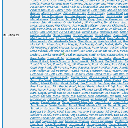
Tomáš Kolárik
,
Josef Kolář
,
Ivo Komárek
,
Zdeněk Konfršt
,
Martin Kopp
,
Pa
Kordík
,
Roman Kotecký
,
Ivan Kotenkov
,
Otakar Kotrhonz
,
Viktor Kotrube
Alexander Kovalenko
,
Tomáš Košnar
,
Václav Košík
,
Miloslav Krajl
,
Františ
Alžběta Krausová
,
Pavel Krejčí
,
Radek Krejčí
,
Petr Kroha
,
Mikuláš Krupič
Krupka
,
Matyáš Krutský
,
Jakub Krásenský
,
Tomáš Krátký
,
Luboš Krčál
,
Pa
Kubalík
,
Hana Kubátová
,
Jaroslav Kuchař
,
Libor Kuchař
,
Jiří Kukačka
,
Jak
Michal Kupsa
,
Petr Kurtin
,
Jan Kurš
,
Michal Kusý
,
Stanislav Kuznetsov
,
Lu
Kučera
,
Zdeněk Kučera
,
Ondřej Kužela
,
Jiří Kvasnička
,
Tomáš Kvasnička
Kvita
,
Libor Kyncl
,
Filip Křikava
,
Jan Matyáš Křišťan
,
Veronika Křišťálová
,
Kříž
,
Petr Kůrka
,
David Labský
,
Jan Lalinský
,
Daniel Langr
,
Ondřej Lauer
,
Lašek
,
Jan Legerský
,
Alena Libánská
,
Tomáš Licek
,
Miroslav Ligas
,
Šimon
BIE-BPR.21
Radek Ludačka
,
Dana Léwová
,
Róbert Lórencz
,
Radek Maca
,
Juan Pabl
Maldonado Lopez
,
Oldřich Malec
,
Petr Malát
,
Josef Malík
,
David Manda
,
A
Marchesiello
,
Claudia-Amelia Marin
,
Nina Marinová
,
Kateřina Marková
,
Ras
Maskaľ
,
Jan Matoušek
,
Petr Matyáš
,
Jan Mazáč
,
Ondřej Mašek
,
Bořivoj Me
Jiří Melnikov
,
Vladimír Mezera
,
Jaroslav Milota
,
Peter Mitura
,
Vojtěch Miško
Milan Mišovič
,
Jiří Mlejnek
,
Jan Mokrý
,
Jan Motl
,
Alexandru Moucha
,
Mirosl
Ⓖ
Moňok
,
Zdeněk Muzikář
,
Vojtěch Myslivec
,
Matěj Myška
,
Michal Máca
,
Pe
Karel Müller
,
Tomáš Müller
,
Jiří Navrátil
,
Miloslav Nič
,
Jan Noha
,
Alena Noh
Marta Nollová
,
Martin Novotný
,
Jakub Novák
,
Jiří Novák
,
Ondřej Novák
,
Pe
Tomáš Nováček
,
Zdeněk Nový
,
Jiří Nádvorník
,
Robin Obůrka
,
Petr Olšák
,
Oppl
,
Petr Pauš
,
Jiří Pavelka
,
Marta Pavelka
,
Josef Pavlíček
,
Petra Pavlí
Petr Paščenko
,
Jiří Pechman
,
Tomáš Pecka
,
Stanislav Pelák
,
Robert Perg
Pernecká
,
Ivo Petr
,
Petr Petrouš
,
Ondřej Peřina
,
David Pešek
,
Jaroslav P
Bogdan Pilch
,
Štěpán Plachý
,
Martin Plicka
,
Alois Pluháček
,
Petr Podhors
Jakub Podlešák
,
Martin Podloucký
,
Ondřej Podsztavek
,
Martin Poliak
,
Rad
Polách
,
Marek Polčák
,
Marek Polčák
,
Jan Pospíšil
,
Jan Pour
,
Antonín Pro
Petr Procházka
,
Jitka Procházková
,
Michal Prokš
,
Miroslav Prágl
,
Jakub P
Pulc
,
Martin Pustka
,
Jiří Pětník
,
Václav Přenosil
,
Lukáš Přívozník
,
Martin P
Karel Quast
,
Tomáš Rabas
,
Jan Radil
,
Stefan Ratschan
,
Jan Rauch
,
Václ
Remeš
,
Štěpán Rezek
,
Matěj Rešl
,
Radek Richtr
,
Nilanjana Roy
,
Ivan Ryan
Rybníčková
,
Zdeněk Rybola
,
Nikola Rytířová
,
Jiří Rákosník
,
Jakub Růžičk
Samec
,
Pavel Satrapa
,
Maria Saumell Mendiola
,
Jan Schmidt
,
Jiřina Scho
Jan Schuma
,
Daniel Sedlák
,
Tomáš Siegl
,
Miroslav Sikora
,
Tomáš Skopal
,
Skotnica
,
Vladislav Skoumal
,
Miroslav Skrbek
,
Alena Skálová
,
Jakub Slaví
Barbora Slintáková
,
Miloš Smetana
,
Vladimír Smotlacha
,
Jiří Smítka
,
Ladis
Smítková Janků
,
Petr Socha
,
Filip Soudský
,
Monika Součková
,
Eva Sovjá
Andrey Spiridonov
,
Jan Spěvák
,
Štěpán Starosta
,
Jan Starý
,
Tomáš Stefa
Stejskal
,
Vojtěch Stejskal
,
Michaela Stonová
,
Viera Stopjaková
,
Václav S
Strachota
,
Lucie Strmisková
,
Jiří Stránský
,
Ondřej Stuchlík
,
Pavel Stěhule
Suchánek
,
Ondřej Suchý
,
Pavel Surynek
,
Jiří Svoboda
,
Martin Svoboda
,