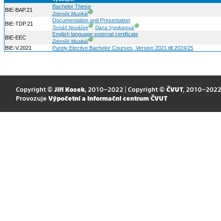
Bachelor Thesis
BIE-BAP.21
Ⓖ
Zdeněk Muzikář
Documentation and Presentation
BIE-TDP.21
Ⓖ
Ⓖ
Tomáš Nováček
,
Dana Vynikarová
English language external certificate
BIE-EEC
Ⓖ
Zdeněk Muzikář
BIE-V.2021
Purely Elective Bachelor Courses, Version 2021 till 2024/25
Copyright ©
Jiří Kosek
, 2010–2022 | Copyright ©
ČVUT
, 2010–202
Provozuje
Výpočetní a informační centrum ČVUT