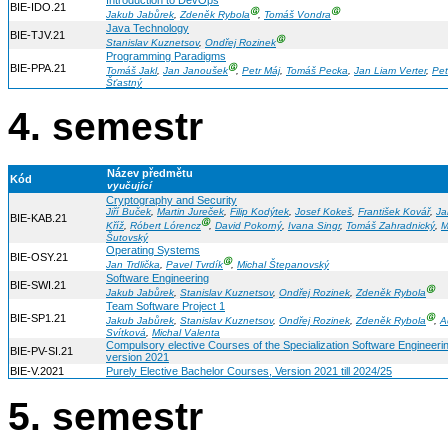
Introduction to DevOps
BIE-IDO.21
Ⓖ
Ⓖ
Jakub Jabůrek
,
Zdeněk Rybola
,
Tomáš Vondra
Java Technology
BIE-TJV.21
Ⓖ
Stanislav Kuznetsov
,
Ondřej Rozinek
Programming Paradigms
BIE-PPA.21
Ⓖ
Tomáš Jakl
,
Jan Janoušek
,
Petr Máj
,
Tomáš Pecka
,
Jan Liam Verter
,
Pet
Šťastný
4. semestr
Název předmětu
Kód
vyučující
Cryptography and Security
Jiří Buček
,
Martin Jureček
,
Filip Kodýtek
,
Josef Kokeš
,
František Kovář
,
Ja
BIE-KAB.21
Ⓖ
Kříž
,
Róbert Lórencz
,
David Pokorný
,
Ivana Singr
,
Tomáš Zahradnický
,
M
Šutovský
Operating Systems
BIE-OSY.21
Ⓖ
Jan Trdlička
,
Pavel Tvrdík
,
Michal Štepanovský
Software Engineering
BIE-SWI.21
Ⓖ
Jakub Jabůrek
,
Stanislav Kuznetsov
,
Ondřej Rozinek
,
Zdeněk Rybola
Team Software Project 1
BIE-SP1.21
Ⓖ
Jakub Jabůrek
,
Stanislav Kuznetsov
,
Ondřej Rozinek
,
Zdeněk Rybola
,
A
Svítková
,
Michal Valenta
Compulsory elective Courses of the Specialization Software Engineeri
BIE-PV-SI.21
version 2021
BIE-V.2021
Purely Elective Bachelor Courses, Version 2021 till 2024/25
5. semestr