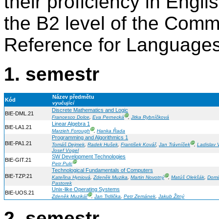
their proficiency in Engl
the B2 level of the Co
Reference for Languages
1. semestr
Název předmětu
Kód
vyučující
Discrete Mathematics and Logic
BIE-DML.21
Ⓖ
Francesco Dolce
,
Eva Pernecká
,
Jitka Rybníčková
Linear Algebra 1
BIE-LA1.21
Ⓖ
Marzieh Forough
,
Hanka Řada
Programming and Algorithmics 1
BIE-PA1.21
Ⓖ
Tomáš Dejmek
,
Radek Hušek
,
František Kovář
,
Jan Trávníček
,
Ladislav 
Josef Vogel
SW Development Technologies
BIE-GIT.21
Ⓖ
Petr Pulc
Technological Fundamentals of Computers
BIE-TZP.21
Ⓖ
Kateřina Hyniová
,
Zdeněk Muzika
,
Martin Novotný
,
Matúš Olekšák
,
Domi
Pastorek
Unix-like Operating Systems
BIE-UOS.21
Ⓖ
Zdeněk Muzikář
,
Jan Trdlička
,
Petr Zemánek
,
Jakub Žitný
2. semestr