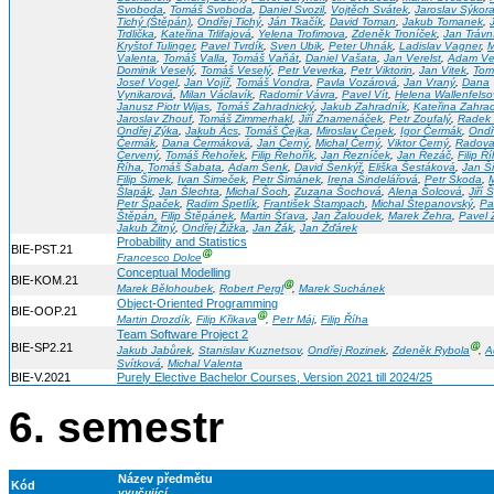
Svoboda
,
Tomáš Svoboda
,
Daniel Svozil
,
Vojtěch Svátek
,
Jaroslav Sýkor
Tichý (Štěpán)
,
Ondřej Tichý
,
Ján Tkačík
,
David Toman
,
Jakub Tomanek
,
Trdlička
,
Kateřina Trlifajová
,
Yelena Trofimova
,
Zdeněk Troníček
,
Jan Trávn
Kryštof Tulinger
,
Pavel Tvrdík
,
Sven Ubik
,
Peter Uhnák
,
Ladislav Vagner
,
M
Valenta
,
Tomáš Valla
,
Tomáš Vaňát
,
Daniel Vašata
,
Jan Verelst
,
Adam Ve
Dominik Veselý
,
Tomáš Veselý
,
Petr Veverka
,
Petr Viktorin
,
Jan Vitek
,
Tom
Josef Vogel
,
Jan Vojíř
,
Tomáš Vondra
,
Pavla Vozárová
,
Jan Vraný
,
Dana
Vynikarová
,
Milan Václavík
,
Radomír Vávra
,
Pavel Vít
,
Helena Wallenfelso
Janusz Piotr Wijas
,
Tomáš Zahradnický
,
Jakub Zahradník
,
Kateřina Zahra
Jaroslav Zhouf
,
Tomáš Zimmerhakl
,
Jiří Znamenáček
,
Petr Zoufalý
,
Radek 
Ondřej Zýka
,
Jakub Ács
,
Tomáš Čejka
,
Miroslav Čepek
,
Igor Čermák
,
Ondř
Čermák
,
Dana Čermáková
,
Jan Černý
,
Michal Černý
,
Viktor Černý
,
Radov
Červený
,
Tomáš Řehořek
,
Filip Řehořík
,
Jan Řezníček
,
Jan Řezáč
,
Filip Ř
Říha
,
Tomáš Šabata
,
Adam Šenk
,
David Šenkýř
,
Eliška Šestáková
,
Jan Ši
Filip Šimek
,
Ivan Šimeček
,
Petr Šimánek
,
Irena Šindelářová
,
Petr Škoda
,
M
Šlapák
,
Jan Šlechta
,
Michal Šoch
,
Zuzana Šochová
,
Alena Šolcová
,
Jiří
Petr Špaček
,
Radim Špetlík
,
František Štampach
,
Michal Štepanovský
,
Pa
Štěpán
,
Filip Štěpánek
,
Martin Šťava
,
Jan Žaloudek
,
Marek Žehra
,
Pavel 
Jakub Žitný
,
Ondřej Žižka
,
Jan Žák
,
Jan Žďárek
Probability and Statistics
BIE-PST.21
Ⓖ
Francesco Dolce
Conceptual Modelling
BIE-KOM.21
Ⓖ
Marek Bělohoubek
,
Robert Pergl
,
Marek Suchánek
Object-Oriented Programming
BIE-OOP.21
Ⓖ
Martin Drozdík
,
Filip Křikava
,
Petr Máj
,
Filip Říha
Team Software Project 2
BIE-SP2.21
Ⓖ
Jakub Jabůrek
,
Stanislav Kuznetsov
,
Ondřej Rozinek
,
Zdeněk Rybola
,
A
Svítková
,
Michal Valenta
BIE-V.2021
Purely Elective Bachelor Courses, Version 2021 till 2024/25
6. semestr
Název předmětu
Kód
vyučující