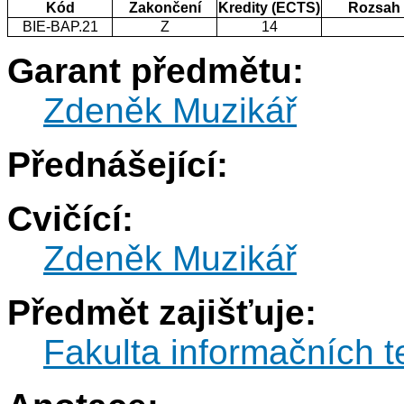
Kód
Zakončení
Kredity (ECTS)
Rozsah
BIE-BAP.21
Z
14
Garant předmětu:
Zdeněk Muzikář
Přednášející:
Cvičící:
Zdeněk Muzikář
Předmět zajišťuje:
Fakulta informačních t