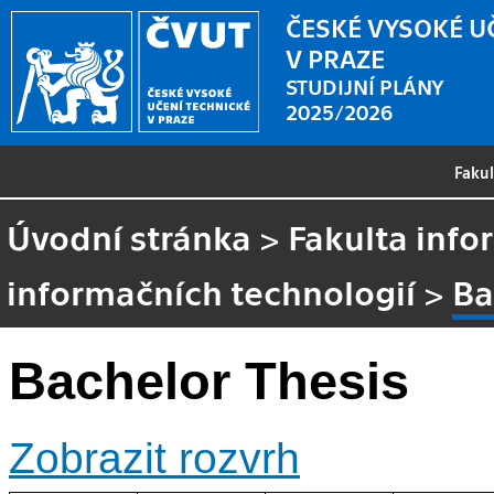
ČESKÉ VYSOKÉ U
V PRAZE
STUDIJNÍ PLÁNY
2025/2026
Faku
Úvodní stránka
>
Fakulta info
informačních technologií
>
Ba
Bachelor Thesis
Zobrazit rozvrh