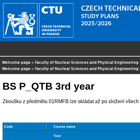
CZECH TECHNICAL
STUDY PLANS
2025/2026
Welcome page
>
Faculty of Nuclear Sciences and Physical Engineering
Welcome page
>
Faculty of Nuclear Sciences and Physical Engineering
BS P_QTB 3rd year
Zkoušku z předmětu 01RMFB lze skládat až po složení všech 
Code
Course name
Tutor