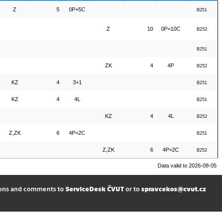
Z
5
0P+5C
B251
Z
10
0P+10C
B252
B251
ZK
4
4P
B252
KZ
4
3+1
B251
KZ
4
4L
B251
KZ
4
4L
B252
Z,ZK
6
4P+2C
B251
Z,ZK
6
4P+2C
B252
Data valid to 2026-08-05
ions and comments to
ServiceDesk ČVUT
or to
spravcekos@cvut.cz