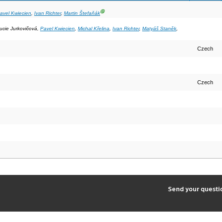
Ⓖ
avel Kwiecien
,
Ivan Richter
,
Martin Štefaňák
Lucie Jurkovičová,
Pavel Kwiecien
,
Michal Křelina
,
Ivan Richter
,
Matyáš Staněk
,
Czech
Czech
2
Send your quest