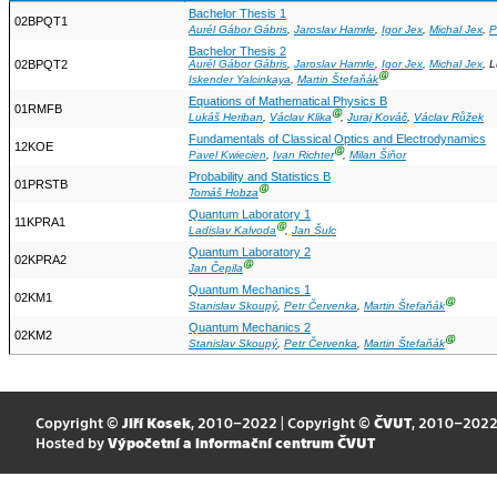
Bachelor Thesis 1
02BPQT1
Aurél Gábor Gábris
,
Jaroslav Hamrle
,
Igor Jex
,
Michal Jex
,
P
Bachelor Thesis 2
02BPQT2
Aurél Gábor Gábris
,
Jaroslav Hamrle
,
Igor Jex
,
Michal Jex
, 
Ⓖ
Iskender Yalcinkaya
,
Martin Štefaňák
Equations of Mathematical Physics B
01RMFB
Ⓖ
Lukáš Heriban
,
Václav Klika
,
Juraj Kováč
,
Václav Růžek
Fundamentals of Classical Optics and Electrodynamics
12KOE
Ⓖ
Pavel Kwiecien
,
Ivan Richter
,
Milan Šiňor
Probability and Statistics B
01PRSTB
Ⓖ
Tomáš Hobza
Quantum Laboratory 1
11KPRA1
Ⓖ
Ladislav Kalvoda
,
Jan Šulc
Quantum Laboratory 2
02KPRA2
Ⓖ
Jan Čepila
Quantum Mechanics 1
02KM1
Ⓖ
Stanislav Skoupý
,
Petr Červenka
,
Martin Štefaňák
Quantum Mechanics 2
02KM2
Ⓖ
Stanislav Skoupý
,
Petr Červenka
,
Martin Štefaňák
Copyright ©
Jiří Kosek
, 2010–2022 | Copyright ©
ČVUT
, 2010–202
Hosted by
Výpočetní a informační centrum ČVUT