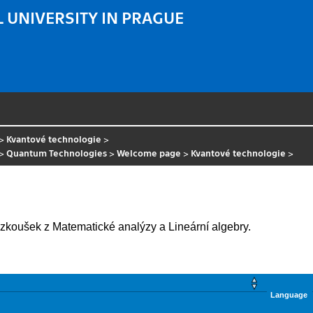
 UNIVERSITY IN PRAGUE
>
Kvantové technologie
>
>
Quantum Technologies
>
Welcome page
>
Kvantové technologie
>
zkoušek z Matematické analýzy a Lineární algebry.
Language