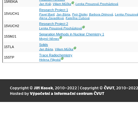
15REKIA
Ⓖ
Jan Král
,
Viliam Múčka
,
Lenka Prouzová Procházková
Research Project 1
15VUCH1
Pavel Bartl
,
Jan Bárta
,
Petr Distler
,
Barbora Drtinová
,
Lenka Prouzová
Alena Zavadilová
,
Kateřina Čubová
Research Project 2
15VUCH2
Ⓖ
Lenka Prouzová Procházková
Separation Methods in Nuclear Chemistry 1
15SMJ1
Ⓖ
Mojmír Němec
Solids
15TLA
Ⓖ
Jan Bárta
,
Viliam Múčka
Trace Radiochemistry
15STP
Ⓖ
Helena Filipská
Copyright ©
Jiří Kosek
, 2010–2022 | Copyright ©
ČVUT
, 2010–202
Hosted by
Výpočetní a informační centrum ČVUT