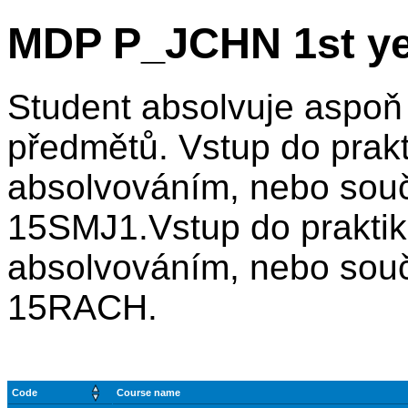
MDP P_JCHN 1st ye
Student absolvuje aspoň 
předmětů. Vstup do pra
absolvováním, nebo sou
15SMJ1.Vstup do prakti
absolvováním, nebo sou
15RACH.
Code
Course name