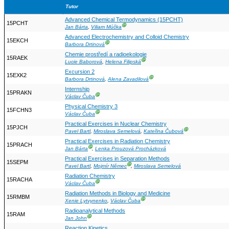
Tutor
Advanced Chemical Termodynamics (15PCHT)
15PCHT
Ⓖ
Jan Bárta
,
Viliam Múčka
Advanced Electrochemistry and Colloid Chemistry
15EKCH
Ⓖ
Barbora Drtinová
Chemie prostředí a radioekologie
15RAEK
Ⓖ
Lucie Baborová
,
Helena Filipská
Excursion 2
15EXK2
Ⓖ
Barbora Drtinová
,
Alena Zavadilová
Internship
15PRAKN
Ⓖ
Václav Čuba
Physical Chemistry 3
15FCHN3
Ⓖ
Václav Čuba
Practical Exercises in Nuclear Chemistry
15PJCH
Ⓖ
Pavel Bartl
,
Miroslava Semelová
,
Kateřina Čubová
Practical Exercises in Radiation Chemistry
15PRACH
Ⓖ
Jan Bárta
,
Lenka Prouzová Procházková
Practical Exercises in Separation Methods
15SEPM
Ⓖ
Pavel Bartl
,
Mojmír Němec
,
Miroslava Semelová
Radiation Chemistry
15RACHA
Ⓖ
Václav Čuba
Radiation Methods in Biology and Medicine
15RMBM
Ⓖ
Xenie Lytvynenko
,
Václav Čuba
Radioanalytical Methods
15RAM
Ⓖ
Jan John
Reaction Kinetics