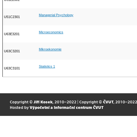
Managerial Psychology
U51C2301
Microeconomics
U63E3201
Mikroekonomie
U63C3201
Statistics 1
U63C3101
Copyright ©
Jiří Kosek
, 2010–2022 | Copyright ©
ČVUT
, 2010–202
Hosted by
Výpočetní a informační centrum ČVUT