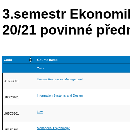
3.semestr Ekonomi
20/21 povinné před
Code
Course name
Tutor
Human Resources Management
U16C3501
Information Systems and Design
U63C3401
Law
U65C3301
Managerial Psychology
U51E2301