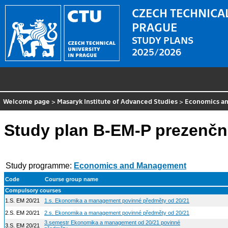
CZECH TECHNICAL
PRAGUE
STUDY PLANS
2025/2026
Welcome page
>
Masaryk Institute of Advanced Studies
>
Economics a
Study plan B-EM-P prezenčn
Study programme:
Economics and Management
Code
Course group name
Compulsory courses
1.S. EM 20/21
1.s. Ekonomika a management povinné předměty od 20/21
2.S. EM 20/21
2.s. Ekonomika a management povinné předměty od 20/21
3.semestr Ekonomika a management od 20/21 povinné
3.S. EM 20/21