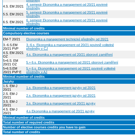
předměty
4. semestr Ekonomika a management od 20/21 povinné
4.S. EM 20/21
předměty
5. semestr Ekonomika a management od 20/21 povinné
5.S. EM 20/21
předměty
6. semestr Ekonomika a management od 20/21 povinné
6.S. EM 20/21
předměty
Minimal number of credits
Compulsory elective courses
EM-T 20/21
Ekonomika a management technické předměty od 20/21
3.-6.S.EM
3.-6.s. Ekonomika a management od 20/21 povinně volitelné
20/21 PVP
předměty v ČJ
4.S. EM 20/21
4.s. Ekonomika a management od 20/21 oborové zaměření
OZ
5+6.S. EM
5.+ 6.s. Ekonomika a management od 20/21 oborové zaměření
20/21 OZ
5+6.S.EM
5.+ 6.s. Ekonomika a management od 20/21 povinně volitelné
20/21 PVP E
předměty v AJ
Minimal number of credits
Jazyky
1.S. EM-J
1.s. Ekonomika a management jazyky od 20/21
20/21
2.S. EM-J
2.s. Ekonomika a management jazyky od 20/21
20/21
3.S. EM-J
3.s. Ekonomika a management od 20/21 jazyky
20/21
4.S. EM-J
4.s Ekonomika a management od 20/21 jazyky
20/21
Minimal number of credits
Total number of required credits
Number of elective courses credits you have to gain
Total number of credits