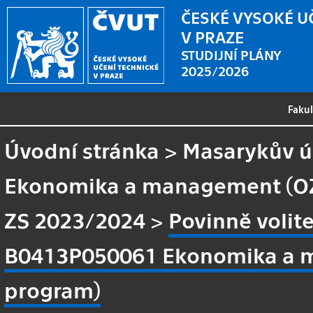
ČESKÉ VYSOKÉ U
V PRAZE
STUDIJNÍ PLÁNY
2025/2026
Faku
Úvodní stránka
>
Masarykův ús
Ekonomika a management (OZ
ZS 2023/2024
>
Povinně volit
B0413P050061 Ekonomika a ma
program)