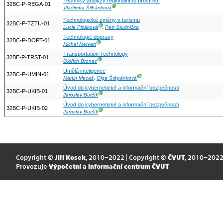
Techniky analýzy regionálního prostředí
32BC-P-REGA-01
Ⓖ
Vladimíra Šilhánková
Technologické změny v turismu
32BC-P-TZTU-01
Ⓖ
Lucie Plzáková
,
Petr Studnička
Technologie dopravy
32BC-P-DOPT-01
Ⓖ
Michal Mervart
Transportation Technology
32BE-P-TRST-01
Ⓖ
Oldřich Bronec
Umělá inteligence
32BC-P-UMIN-01
Ⓖ
Martin Macaš
,
Olga Štěpánková
Úvod do kybernetické a informační bezpečnosti
32BC-P-UKIB-01
Ⓖ
Jaroslav Burčík
Úvod do kybernetické a informační bezpečnosti
32BC-P-UKIB-02
Ⓖ
Jaroslav Burčík
Copyright ©
Jiří Kosek
, 2010–2022 | Copyright ©
ČVUT
, 2010–202
Provozuje
Výpočetní a informační centrum ČVUT