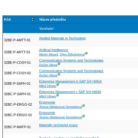
Kód
Název předmětu
Vyučující
Applied Materials in Technology
32BE-P-AMTT-01
Artificial Intelligence
32BE-P-ARTT-01
Ⓖ
Martin Macaš
,
Olga Štěpánková
Communication Systems and Technologies
32BE-P-COSY-01
Ⓖ
Dušan Maga
Communication Systems and Technologies
32BE-P-COSY-02
Ⓖ
Dušan Maga
Enterprise Management in SAP S/4 HANA
32BE-P-SAPH-01
Ⓖ
Miloš Ulman
Enterprise Management v SAP S/4 HANA
32BC-P-SAPH-01
Ⓖ
Miloš Ulman
Ergonomie
32BC-P-ERGO-02
Ⓖ
Tereza Náplavová Semrádová
Ergonomie
32BC-P-ERGO-01
Ⓖ
Tereza Náplavová Semrádová
Materiály technické praxe
32BC-P-MATP-01