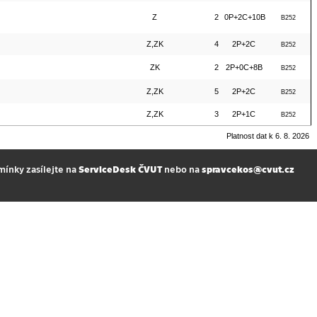
Z
2
0P+2C+10B
B252
Z,ZK
4
2P+2C
B252
ZK
2
2P+0C+8B
B252
Z,ZK
5
2P+2C
B252
Z,ZK
3
2P+1C
B252
Platnost dat k 6. 8. 2026
mínky zasílejte na
ServiceDesk ČVUT
nebo na
spravcekos@cvut.cz