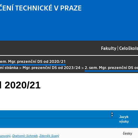
ČENÍ TECHNICKÉ V PRAZE
Fakulty
|
Celoškol
sem. Mgr. prezenční DS od 2020/21
ní stránka
>
Mgr. prezenční DS od 2023/24
>
2. sem. Mgr. prezenční DS 
d 2020/21
Jazyk
výuky
česky
uzovský
,
Drahomír Schmidt
,
Zdeněk Svatý