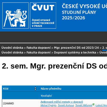
ČESKÉ VYSOKÉ U
STUDIJNÍ PLÁNY
2025/2026
Úvodní stránka
>
Fakulta dopravní
>
Mgr. prezenční DS od 2023/24
>
2. 
Úvodní stránka
>
Fakulta dopravní
>
Dopravní systémy a technika
>
Úvod
2. sem. Mgr. prezenční DS o
Kód
Název předmětu
Vyučující
Aplikované měřicí metody v dopravě
22AMMD
Ⓖ
Michal Frydrýn
,
Tomáš Kohout
,
Tomáš Mičunek
,
Luboš No