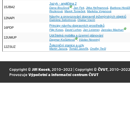
Jazyk - angličtina 2
15JBA2
Ⓖ
Dana Boušová
,
Jan Feit
,
Jitka Heřmanová
,
Barbora Horáč
Rezlerová
,
Marek Tomeček
,
Markéta Vojanová
Návrhy a provozování dopravně inženýrských objektů
12NAPI
Gabriela Sidorinová
,
Otakar Vacín
Principy návrhu dopravních prostředků
16PDP
Ⓖ
Filip Kotas
,
David Lehet
,
Jan Leistner
,
Jaroslav Machan
Udržitelná mobilita a územní plánování
12UMUP
Ⓖ
Dagmar Kočárková
,
Václav Novotný
Železniční stanice a uzly
12ZSUZ
Martin Jacura
,
Tomáš Javořík
,
Ondřej Trešl
Copyright ©
Jiří Kosek
, 2010–2022 | Copyright ©
ČVUT
, 2010–202
Provozuje
Výpočetní a informační centrum ČVUT