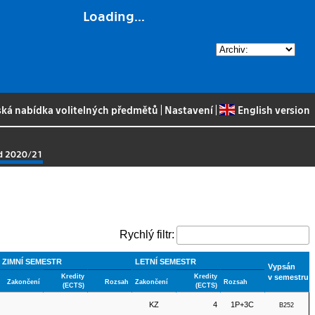
Loading...
ská nabídka volitelných předmětů
|
Nastavení
|
English version
od 2020/21
Rychlý filtr:
ZIMNÍ SEMESTR
LETNÍ SEMESTR
Vypsán
Kredity
Kredity
v semestru
Zakončení
Rozsah
Zakončení
Rozsah
(ECTS)
(ECTS)
KZ
4
1P+3C
B252