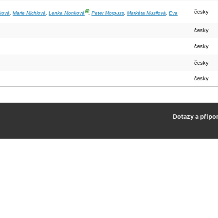
Ⓖ
česky
ková
,
Marie Michlová
,
Lenka Monková
,
Peter Morpuss
,
Markéta Musilová
,
Eva
česky
česky
česky
česky
2
Dotazy a připo