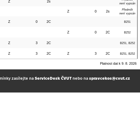
Z
2s
není vypsán
Předmět
Z
0
2s
není vypsán
Z
0
2C
B251
Z
0
2C
B252
Z
3
2C
B251, B252
Z
3
2C
Z
3
2C
B251, B252
Platnost dat k 9. 8. 2026
mínky zasílejte na
ServiceDesk ČVUT
nebo na
spravcekos@cvut.cz