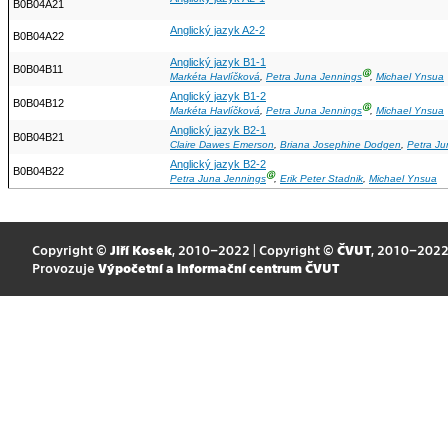
B0B04A21
Anglický jazyk A2-2
B0B04A22
Anglický jazyk B1-1
B0B04B11
Ⓖ
Markéta Havlíčková
,
Petra Juna Jennings
,
Michael Ynsua
Anglický jazyk B1-2
B0B04B12
Ⓖ
Markéta Havlíčková
,
Petra Juna Jennings
,
Michael Ynsua
Anglický jazyk B2-1
B0B04B21
Claire Dawes Emerson
,
Briana Josephine Dodgen
,
Petra Ju
Anglický jazyk B2-2
B0B04B22
Ⓖ
Petra Juna Jennings
,
Erik Peter Stadnik
,
Michael Ynsua
Copyright ©
Jiří Kosek
, 2010–2022 | Copyright ©
ČVUT
, 2010–202
Provozuje
Výpočetní a informační centrum ČVUT