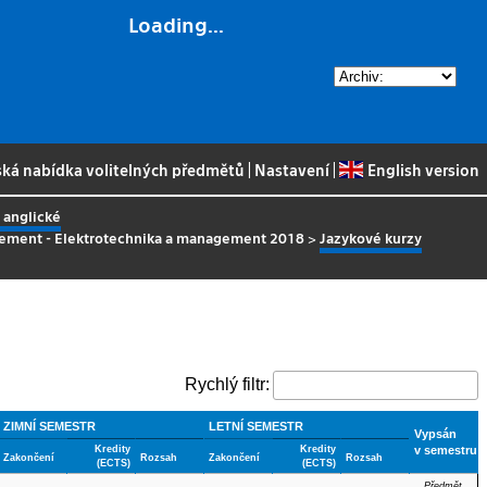
Loading...
ská nabídka volitelných předmětů
|
Nastavení
|
English version
 anglické
gement - Elektrotechnika a management 2018
>
Jazykové kurzy
Rychlý filtr:
ZIMNÍ SEMESTR
LETNÍ SEMESTR
Vypsán
Kredity
Kredity
v semestru
Zakončení
Rozsah
Zakončení
Rozsah
(ECTS)
(ECTS)
Předmět