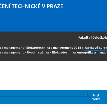
ČENÍ TECHNICKÉ V PRAZE
Fakulty
|
Celoškol
ka a management - Elektrotechnika a management 2018
>
Jazykové kurzy
ka a management
>
Úvodní stránka
>
Elektrotechnika, energetika a mana
Jazyk
výuky