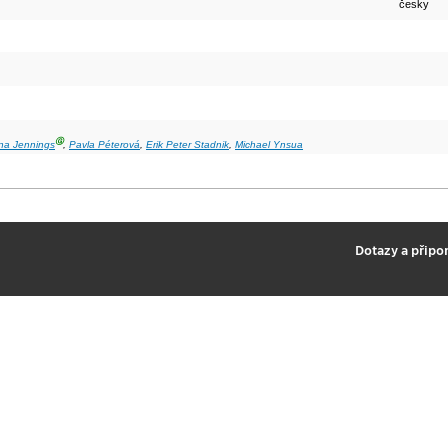
česky
Ⓖ
na Jennings
,
Pavla Péterová
,
Erik Peter Stadnik
,
Michael Ynsua
2
Dotazy a připo