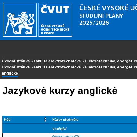
ČESKÉ VYSOKÉ U
STUDIJNÍ PLÁNY
2025/2026
Úvodní stránka
>
Fakulta elektrotechnická
>
Elektrotechnika, energeti
Úvodní stránka
>
Fakulta elektrotechnická
>
Elektrotechnika, energeti
anglické
Jazykové kurzy anglické
Kód
Název předmětu
Vyučující
Anglický jazyk A2-1