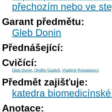
přechozím nebo ve st
Garant předmětu:
Gleb Donin
Přednášející:
Cvičící:
Gleb Donin
,
Ondřej Gajdoš
,
Vladimír Rogalewicz
Předmět zajišťuje:
katedra biomedicínské
Anotace: