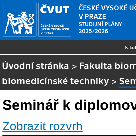
ČESKÉ VYSOKÉ U
V PRAZE
STUDIJNÍ PLÁNY
2025/2026
Faku
Úvodní stránka
>
Fakulta biom
biomedicínské techniky
>
Sem
Seminář k diplomové
Zobrazit rozvrh