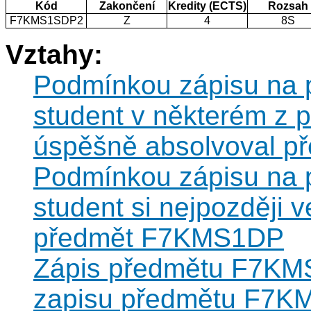
Kód
Zakončení
Kredity (ECTS)
Rozsah
F7KMS1SDP2
Z
4
8S
Vztahy:
Podmínkou zápisu na
student v některém z 
úspěšně absolvoval 
Podmínkou zápisu na
student si nejpozději 
předmět F7KMS1DP
Zápis předmětu F7KM
zapisu předmětu F7K