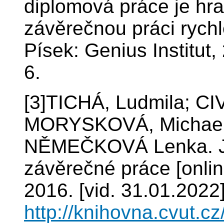
diplomová práce je hra,
závěrečnou práci rychl
Písek: Genius Institut
6.
[3]TICHÁ, Ludmila; C
MORYSKOVÁ, Michaela
NĚMEČKOVÁ Lenka. Ja
závěrečné práce [onli
2016. [vid. 31.01.2022
http://knihovna.cvut.c