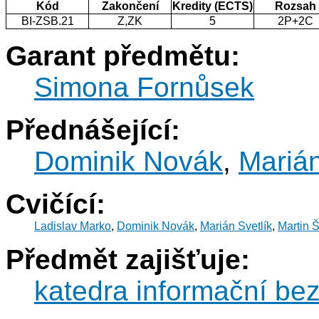
Kód
Zakončení
Kredity (ECTS)
Rozsah
BI-ZSB.21
Z,ZK
5
2P+2C
Garant předmětu:
Simona Fornůsek
Přednášející:
Dominik Novák
,
Marián
Cvičící:
Ladislav Marko
,
Dominik Novák
,
Marián Svetlík
,
Martin 
Předmět zajišťuje:
katedra informační be