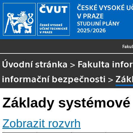
ČESKÉ VYSOKÉ U
V PRAZE
STUDIJNÍ PLÁNY
2025/2026
Faku
Úvodní stránka
>
Fakulta info
informační bezpečnosti
>
Zák
Základy systémové
Zobrazit rozvrh