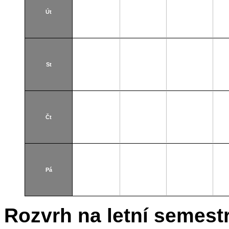
Út
St
Čt
Pá
Rozvrh na letní semest