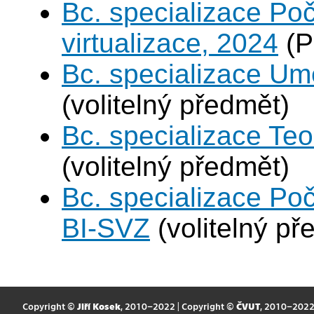
Bc. specializace Po
virtualizace, 2024
(P
Bc. specializace Umě
(volitelný předmět)
Bc. specializace Teo
(volitelný předmět)
Bc. specializace Po
BI-SVZ
(volitelný př
Copyright ©
Jiří Kosek
, 2010–2022 | Copyright ©
ČVUT
, 2010–202