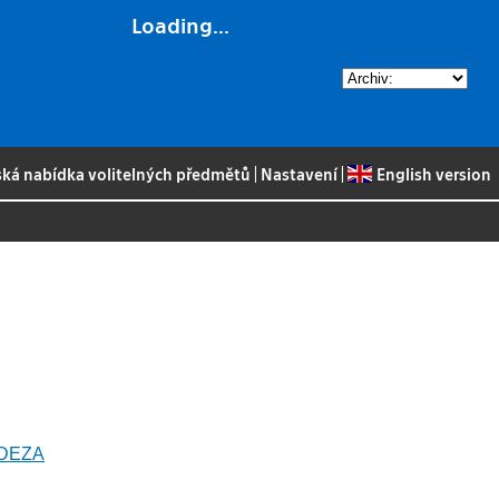
Loading...
ská nabídka volitelných předmětů
|
Nastavení
|
English version
17DEZA