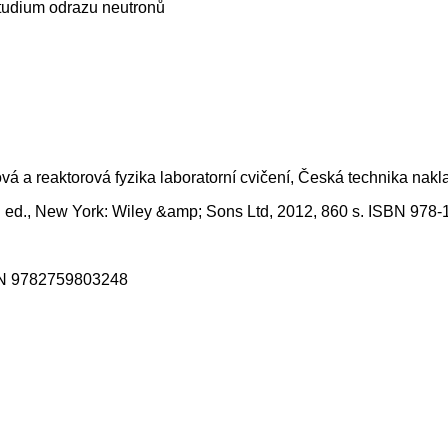
studium odrazu neutronů
nová a reaktorová fyzika laboratorní cvičení, Česká technika n
th ed., New York: Wiley &amp; Sons Ltd, 2012, 860 s. ISBN 978
SBN 9782759803248