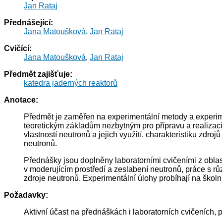
Jan Rataj
Přednášející:
Jana Matoušková
,
Jan Rataj
Cvičící:
Jana Matoušková
,
Jan Rataj
Předmět zajišťuje:
katedra jaderných reaktorů
Anotace:
Předmět je zaměřen na experimentální metody a experimen
teoretickým základům nezbytným pro přípravu a realizaci
vlastností neutronů a jejich využití, charakteristiku zdr
neutronů.
Přednášky jsou doplněny laboratorními cvičeními z oblas
v moderujícím prostředí a zeslabení neutronů, práce s r
zdroje neutronů. Experimentální úlohy probíhají na školn
Požadavky:
Aktivní účast na přednáškách i laboratorních cvičeních, p