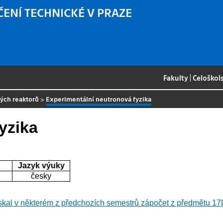
ČENÍ TECHNICKÉ V PRAZE
Fakulty
|
Celoškol
ných reaktorů
>
Experimentální neutronová fyzika
yzika
Jazyk výuky
česky
skal v některém z předchozích semestrů zápočet z předmětu 