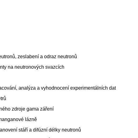
neutronů, zeslabení a odraz neutronů
enty na neutronových svazcích
racování, analýza a vyhodnocení experimentálních dat
trů
dného zdroje gama záření
 manganové lázně
anovení stáří a difúzní délky neutronů