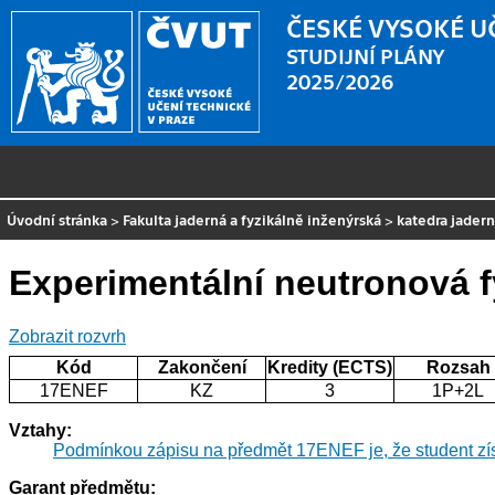
ČESKÉ VYSOKÉ U
STUDIJNÍ PLÁNY
2025/2026
Úvodní stránka
>
Fakulta jaderná a fyzikálně inženýrská
>
katedra jader
Experimentální neutronová f
Zobrazit rozvrh
Kód
Zakončení
Kredity (ECTS)
Rozsah
17ENEF
KZ
3
1P+2L
Vztahy:
Podmínkou zápisu na předmět 17ENEF je, že student zí
Garant předmětu: