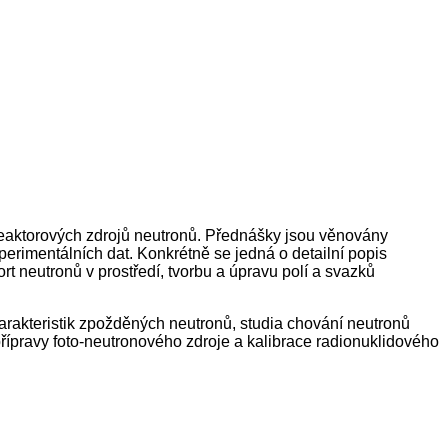
 reaktorových zdrojů neutronů. Přednášky jsou věnovány
erimentálních dat. Konkrétně se jedná o detailní popis
ort neutronů v prostředí, tvorbu a úpravu polí a svazků
harakteristik zpožděných neutronů, studia chování neutronů
přípravy foto-neutronového zdroje a kalibrace radionuklidového