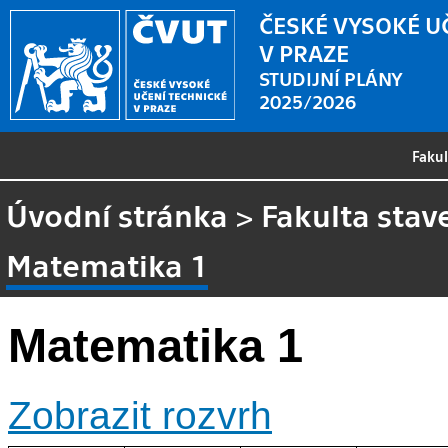
ČESKÉ VYSOKÉ U
V PRAZE
STUDIJNÍ PLÁNY
2025/2026
Faku
Úvodní stránka
>
Fakulta stav
Matematika 1
Matematika 1
Zobrazit rozvrh