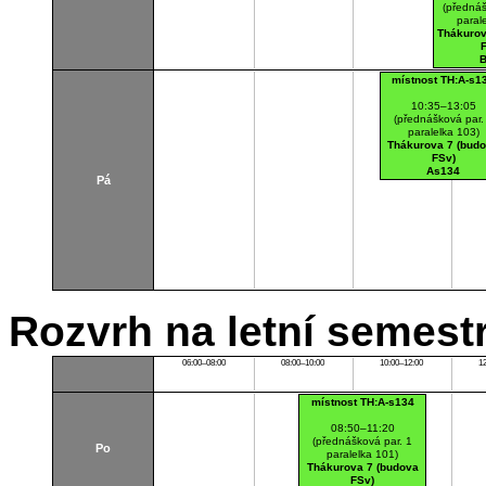
(přednáš
paral
Thákurov
B
místnost TH:A-s1
10:35–13:05
(přednášková par.
paralelka 103)
Thákurova 7 (bud
FSv)
As134
Pá
Rozvrh na letní semest
06:00–08:00
08:00–10:00
10:00–12:00
1
místnost TH:A-s134
08:50–11:20
(přednášková par. 1
Po
paralelka 101)
Thákurova 7 (budova
FSv)