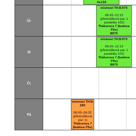
As134
místnost TH:B-975
09:45–12:15
(přednášková par. 1
Út
paralelka 102)
Thákurova 7 (budova
FSv)
B975
místnost TH:B-975
09:45–12:15
(přednášková par. 1
St
paralelka 103)
Thákurova 7 (budova
FSv)
B975
Čt
místnost TH:B-
280
08:00–09:35
Pá
(přednášková
par. 1)
Thákurova 7
(budova FSv)
B280