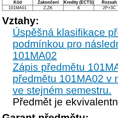
Kód
Zakončení
Kredity (ECTS)
Rozsah
101MA01
Z,ZK
6
2P+3C
Vztahy:
Úspěšná klasifikace 
podmínkou pro následn
101MA02
Zápis předmětu 101MA
předmětu 101MA02 v n
ve stejném semestru.
Předmět je ekvivalent
Garant předmětu: