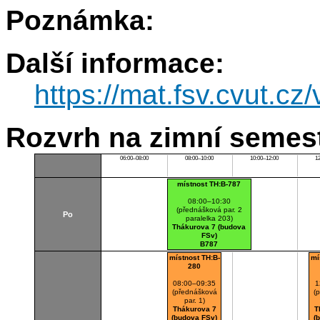
Poznámka:
Další informace:
https://mat.fsv.cvut.c
Rozvrh na zimní semest
06:00–08:00
08:00–10:00
10:00–12:00
1
místnost TH:B-787
08:00–10:30
(přednášková par. 2
Po
paralelka 203)
Thákurova 7 (budova
FSv)
B787
místnost TH:B-
mí
280
08:00–09:35
1
(přednášková
(
par. 1)
Thákurova 7
T
(budova FSv)
(