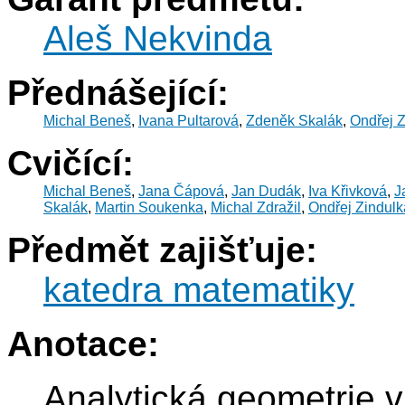
Aleš Nekvinda
Přednášející:
Michal Beneš
,
Ivana Pultarová
,
Zdeněk Skalák
,
Ondřej Z
Cvičící:
Michal Beneš
,
Jana Čápová
,
Jan Dudák
,
Iva Křivková
,
J
Skalák
,
Martin Soukenka
,
Michal Zdražil
,
Ondřej Zindulk
Předmět zajišťuje:
katedra matematiky
Anotace:
Analytická geometrie v