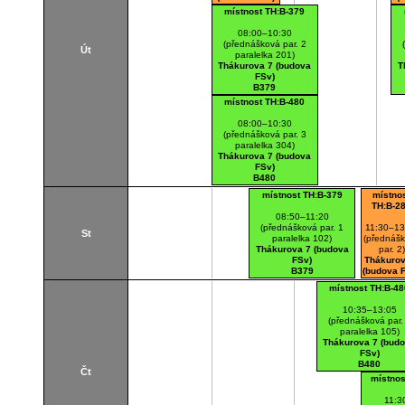
B280
místnost TH:B-379
08:00–10:30
(přednášková par. 2
Út
paralelka 201)
Thákurova 7 (budova
T
FSv)
B379
místnost TH:B-480
08:00–10:30
(přednášková par. 3
paralelka 304)
Thákurova 7 (budova
FSv)
B480
místnost TH:B-379
místno
TH:B-2
08:50–11:20
(přednášková par. 1
11:30–13
St
paralelka 102)
(přednáš
Thákurova 7 (budova
par. 2)
FSv)
Thákurov
B379
(budova 
B286
místnost TH:B-48
10:35–13:05
(přednášková par.
paralelka 105)
Thákurova 7 (bud
FSv)
B480
Čt
místnos
11:3