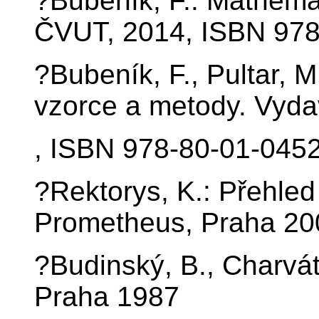
?Bubeník, F.: Mathemat
ČVUT, 2014, ISBN 978
?Bubeník, F., Pultar, M
vzorce a metody. Vyda
, ISBN 978-80-01-045
?Rektorys, K.: Přehled
Prometheus, Praha 20
?Budinský, B., Charvát
Praha 1987