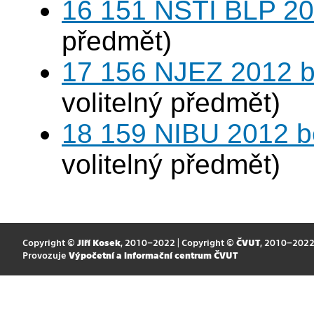
16 151 NSTI BLP 20
předmět)
17 156 NJEZ 2012 b
volitelný předmět)
18 159 NIBU 2012 b
volitelný předmět)
Copyright ©
Jiří Kosek
, 2010–2022 | Copyright ©
ČVUT
, 2010–202
Provozuje
Výpočetní a informační centrum ČVUT