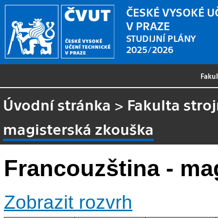
ČESKÉ VYSOKÉ U
V PRAZE
STUDIJNÍ PLÁNY
2025/2026
Faku
Úvodní stránka
>
Fakulta stroj
magisterská zkouška
Francouzština - ma
Zobrazit rozvrh