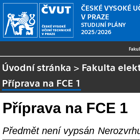
ČESKÉ VYSOKÉ U
V PRAZE
STUDIJNÍ PLÁNY
2025/2026
Faku
Úvodní stránka
>
Fakulta elek
Příprava na FCE 1
Příprava na FCE 1
Předmět není vypsán
Nerozvrhu