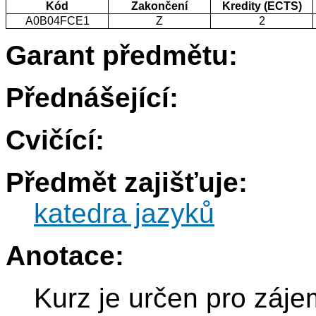
Kód
Zakončení
Kredity (ECTS)
A0B04FCE1
Z
2
Garant předmětu:
Přednášející:
Cvičící:
Předmět zajišťuje:
katedra jazyků
Anotace:
Kurz je určen pro záje