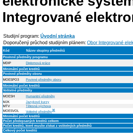
elektronické systém
Integrované elektr
Studijní program:
Úvodní stránka
Doporučený průchod studijním plánem:
Obor Integrované ele
Kód
Název skupiny předmětů
Povinné předměty programu
MDIP
Diplomová práce
Minimální počet kreditů
Povinné předměty oboru
MOESPO3
Povinné předměty oboru
Minimální počet kreditů
Volitelné předměty
MOESH
Humanitní předměty
MJK
Jazykové kurzy
MTV
Tělesná výchova
⌘
MOESVOL
Volitelné předměty
Minimální počet kreditů
Počet předepsaných kreditů celkem
Počet kreditů, které musíte získat z volitelných předmětů
Celkový počet kreditů