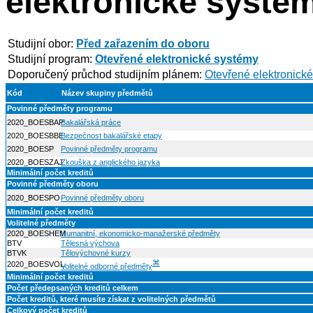
elektronické systé
Studijní obor:
Před zařazením do oboru
Studijní program:
Otevřené elektronické systémy
Doporučený průchod studijním plánem:
Otevřené elektronick
Kód
Název skupiny předmětů
Povinné předměty programu
2020_BOESBAP
Bakalářská práce
2020_BOESBBE
Bezpečnost bakalářské etapy
2020_BOESP
Povinné předměty programu
2020_BOESZAJ
Zkouška z anglického jazyka
Minimální počet kreditů
Povinné předměty oboru
2020_BOESPO
Povinné předměty oboru
Minimální počet kreditů
Volitelné předměty
2020_BOESHEM
Humanitní, ekonomicko-manažerské předměty
BTV
Tělesná výchova
BTVK
Tělovýchovné kurzy
⌘
2020_BOESVOL
Volitelné odborné předměty
Minimální počet kreditů
Počet předepsaných kreditů celkem
Počet kreditů, které musíte získat z volitelných předmětů
Celkový počet kreditů