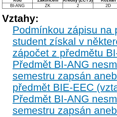
Kód
Zakončení
Kredity (ECTS)
Rozsah
BI-ANG
ZK
2
2D
Vztahy:
Podmínkou zápisu na 
student získal v někt
zápočet z předmětu B
Předmět BI-ANG nesmí 
semestru zapsán anebo
předmět BIE-EEC (vzta
Předmět BI-ANG nesmí 
semestru zapsán anebo