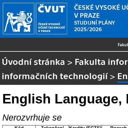
ČESKÉ VYSOKÉ U
V PRAZE
STUDIJNÍ PLÁNY
2025/2026
Faku
Úvodní stránka
>
Fakulta info
informačních technologií
>
En
English Language, I
Nerozvrhuje se