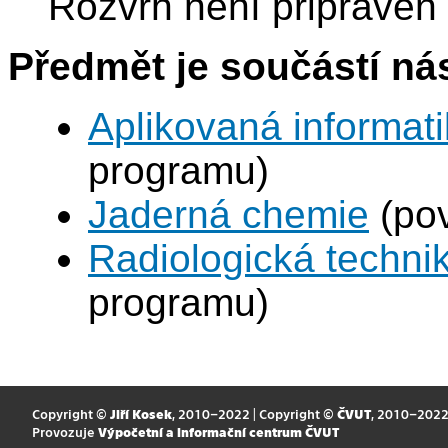
Rozvrh není připraven
Předmět je součástí nás
Aplikovaná informat
programu)
Jaderná chemie
(pov
Radiologická techni
programu)
Copyright ©
Jiří Kosek
, 2010–2022 | Copyright ©
ČVUT
, 2010–202
Provozuje
Výpočetní a informační centrum ČVUT