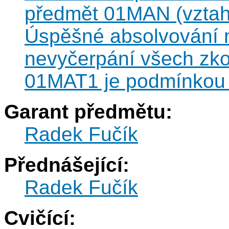
předmět 01MAN (vztah 
Úspěšné absolvování n
nevyčerpání všech zk
01MAT1 je podmínkou 
Garant předmětu:
Radek Fučík
Přednášející:
Radek Fučík
Cvičící: