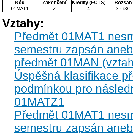
Kód
Zakončení
Kredity (ECTS)
Rozsah
01MAT1
Z
4
3P+3C
Vztahy:
Předmět 01MAT1 nesmí 
semestru zapsán anebo
předmět 01MAN (vztah 
Úspěšná klasifikace 
podmínkou pro následn
01MATZ1
Předmět 01MAT1 nesmí 
semestru zapsán anebo