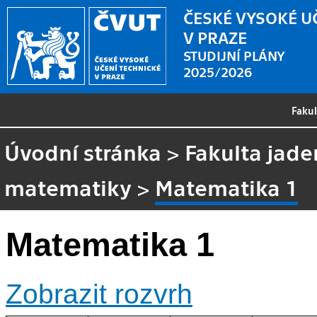
ČESKÉ VYSOKÉ U
V PRAZE
STUDIJNÍ PLÁNY
2025/2026
Faku
Úvodní stránka
>
Fakulta jade
matematiky
>
Matematika 1
Matematika 1
Zobrazit rozvrh