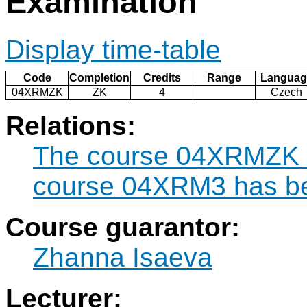
Examination
Display time-table
Code
Completion
Credits
Range
Languag
04XRMZK
ZK
4
Czech
Relations:
The course 04XRMZK ca
course 04XRM3 has be
Course guarantor:
Zhanna Isaeva
Lecturer: