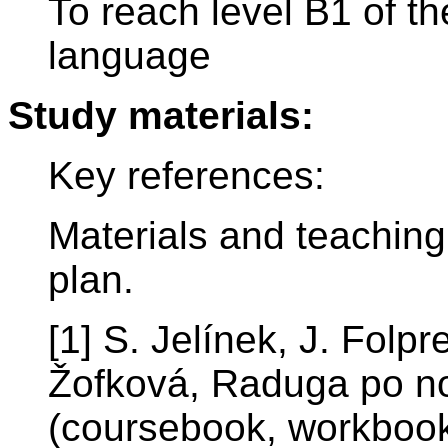
To reach level B1 of t
language
Study materials:
Key references:
Materials and teaching
plan.
[1] S. Jelínek, J. Folp
Žofková, Raduga po n
(coursebook, workboo