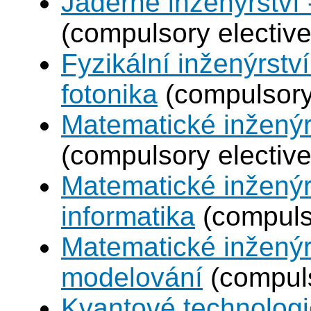
Jaderné inženýrství 
(compulsory elective
Fyzikální inženýrstv
fotonika
(compulsory 
Matematické inženýr
(compulsory elective
Matematické inženýr
informatika
(compulso
Matematické inženýr
modelování
(compuls
Kvantové technolog