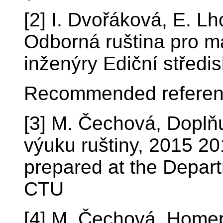
[2] I. Dvořáková, E. L
Odborná ruština pro ma
inženýry Ediční střed
Recommended referen
[3] M. Čechová, Doplňuj
výuku ruštiny, 2015 20
prepared at the Depa
CTU
[4] M. Čechová, Home