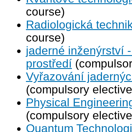
course)
Radiologická techni
course)
jaderné inženýrství -
prostředí
(compulsory
Vyřazování jadernýc
(compulsory elective
Physical Engineerin
(compulsory elective
Quantum Technolog