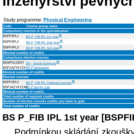
Inženýrství pevných
Study programme:
Physical Engineering
Code
Course group name
Compulsory courses in the specialization
⌘
BSPFIIPL1
BS P_FIB IPL 1st year
⌘
BSPFIIPL2
BS P_FIB IPL 2nd year
⌘
BSPFIIPL3
BS P_FIB IPL 3rd year
Minimal number of credits
Compulsory elective courses
⌘
BSSPOLVEDY
BS - Social Sciences
BSPJAZYKYZK
BS P languages
Minimal number of credits
Elective courses
⌘
BSPFIIPLV
BS P_FIB IPL Optional courses
BSPJAZYKYZAP
BS P jazyky zap
Minimal number of credits
Total number of required credits
Number of elective courses credits you have to gain
Total number of credits
BS P_FIB IPL 1st year [BSPFI
Podmínkou skládání zkoušky