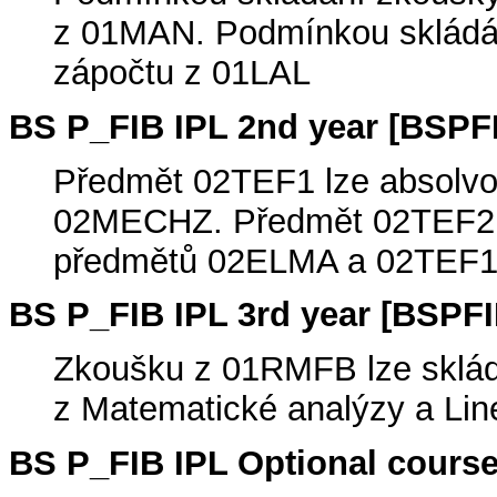
z 01MAN. Podmínkou skládán
zápočtu z 01LAL
BS P_FIB IPL 2nd year [BSPF
Předmět 02TEF1 lze absolvo
02MECHZ. Předmět 02TEF2 l
předmětů 02ELMA a 02TEF1
BS P_FIB IPL 3rd year [BSPFI
Zkoušku z 01RMFB lze sklád
z Matematické analýzy a Line
BS P_FIB IPL Optional cours