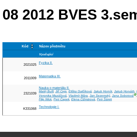
08 2012 BVES 3.se
Kód
Název předmětu
Vyučující
Fyzika II.
2021025
Matematika III.
2011009
Nauka o materiálu II.
Matěj Buřil
,
Jiří Cejp
,
Eliška Galčíková
,
Jakub Horník
,
Jakub Horváth
,
2321039
Ⓖ
Veronika Mazáčová
,
Vladimír Mára
,
Jan Sezemský
,
Jana Sobotová
Filip Wick
,
Petr Čapek
,
Elena Čižmárová
,
Petr Šárek
Technologie I.
K331068