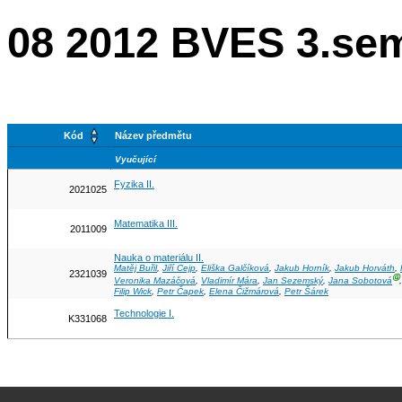
08 2012 BVES 3.se
Kód
Název předmětu
Vyučující
Fyzika II.
2021025
Matematika III.
2011009
Nauka o materiálu II.
Matěj Buřil
,
Jiří Cejp
,
Eliška Galčíková
,
Jakub Horník
,
Jakub Horváth
,
2321039
Ⓖ
Veronika Mazáčová
,
Vladimír Mára
,
Jan Sezemský
,
Jana Sobotová
Filip Wick
,
Petr Čapek
,
Elena Čižmárová
,
Petr Šárek
Technologie I.
K331068