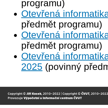
programu)
Otevřená informatika
předmět programu)
Otevřená informatik
předmět programu)
Otevřená informatika
2025
(povinný před
Copyright ©
Jiří Kosek
, 2010–2022 | Copyright ©
ČVUT
, 2010–202
Provozuje
Výpočetní a informační centrum ČVUT