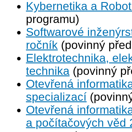
Kybernetika a Robot
programu)
Softwarové inženýrst
ročník
(povinný pře
Elektrotechnika, ele
technika
(povinný p
Otevřená informatik
specializací
(povinn
Otevřená informatika
a počítačových věd