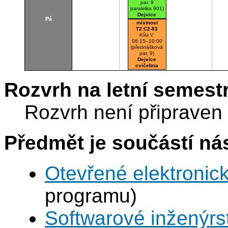
par. 9
paralelka 901)
Dejvice
Pá
cvičebna
místnost
T2:C2-83
Kůla V.
08:15–10:00
(přednášková
par. 9)
Dejvice
cvičebna
Rozvrh na letní semest
Rozvrh není připraven
Předmět je součástí nás
Otevřené elektronic
programu)
Softwarové inženýrst