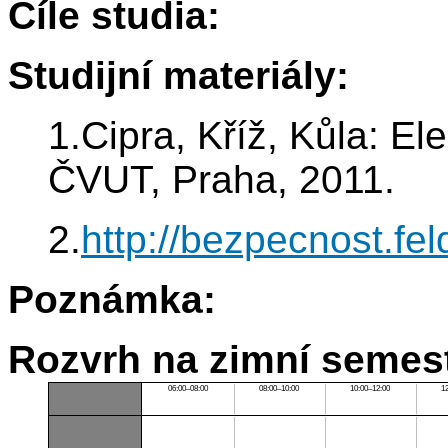
Cíle studia:
Studijní materiály:
1.Cipra, Kříž, Kůla: El
ČVUT, Praha, 2011.
2.
http://bezpecnost.fel
Poznámka:
Rozvrh na zimní semest
06:00–08:00
08:00–10:00
10:00–12:00
1