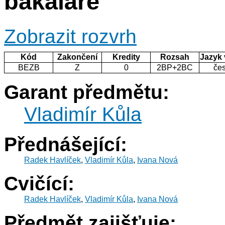
bakaláře
Zobrazit rozvrh
Kód
Zakončení
Kredity
Rozsah
Jazyk
BEZB
Z
0
2BP+2BC
če
Garant předmětu:
Vladimír Kůla
Přednášející:
Radek Havlíček
,
Vladimír Kůla
,
Ivana Nová
Cvičící:
Radek Havlíček
,
Vladimír Kůla
,
Ivana Nová
Předmět zajišťuje: