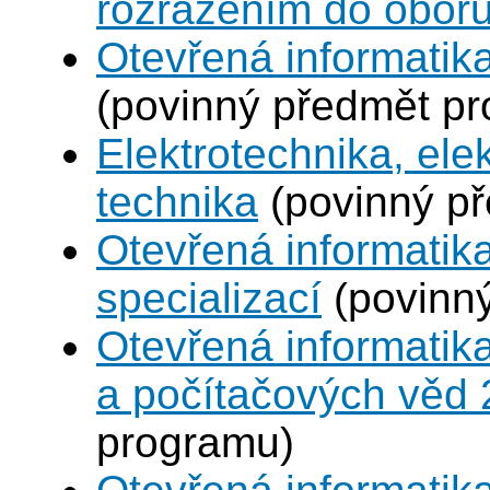
rozřazením do obor
Otevřená informatik
(povinný předmět p
Elektrotechnika, ele
technika
(povinný p
Otevřená informatik
specializací
(povinn
Otevřená informatika
a počítačových věd
programu)