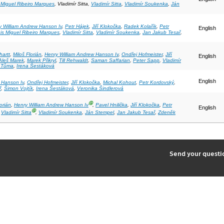
 Miguel Ribeiro Marques
, Vladimír Sitta,
Vladimír Sitta
,
Vladimír Soukenka
,
Ján
y William Andrew Hanson Iv
,
Petr Hájek
,
Jiří Klokočka
,
Radek Kolařík
,
Petr
English
is Miguel Ribeiro Marques
,
Vladimír Sitta
,
Vladimír Soukenka
,
Jan Jakub Tesař
,
hartt
,
Miloš Florián
,
Henry William Andrew Hanson Iv
,
Ondřej Hofmeister
,
Jiří
English
Aleš Marek
,
Marek Přikryl
,
Till Rehwaldt
,
Saman Saffarian
,
Peter Sapp
,
Vladimír
 Tůma
,
Irena Šestáková
English
 Hanson Iv
,
Ondřej Hofmeister
,
Jiří Klokočka
,
Michal Kohout
,
Petr Kordovský
,
ř
,
Šimon Vojtík
,
Irena Šestáková
,
Veronika Šindlerová
Ⓖ
lorián
,
Henry William Andrew Hanson Iv
,
Pavel Hnilička
,
Jiří Klokočka
,
Petr
English
Ⓖ
,
Vladimír Sitta
,
Vladimír Soukenka
,
Ján Stempel
,
Jan Jakub Tesař
,
Zdeněk
2
Send your quest