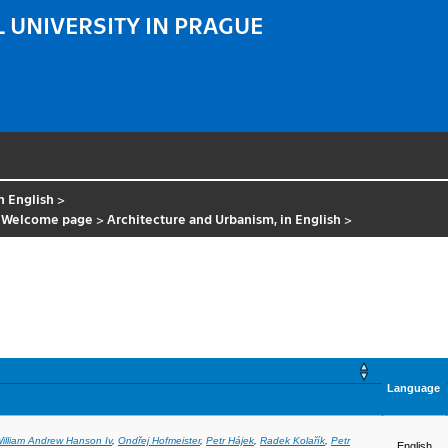
 UNIVERSITY IN PRAGUE
n English
>
>
Welcome page
>
Architecture and Urbanism, in English
>
Language
illiam Andrew Hanson Iv
,
Ondřej Hofmeister
,
Petr Hájek
,
Radek Kolařík
,
Petr
English