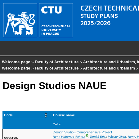
CZECH TECHNICAL
STUDY PLANS
2025/2026
Welcome page
>
Faculty of Architecture
>
Architecture and Urbanism, i
Welcome page
>
Faculty of Architecture
>
Architecture and Urbanism
Design Studios NAUE
Code
Course name
Tutor
Design Studio - Comprehensive Project
Ⓖ
Henri Hubertus Achten
,
Tomáš Efler
,
Václav Girsa
,
Henry W
500ATRN