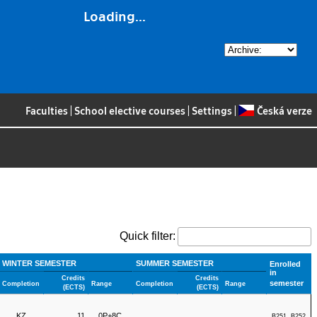
Loading...
Faculties
|
School elective courses
|
Settings
|
Česká verze
Quick filter:
WINTER SEMESTER
SUMMER SEMESTER
Enrolled
in
Credits
Credits
semester
Completion
Range
Completion
Range
(ECTS)
(ECTS)
KZ
11
0P+8C
B251, B252