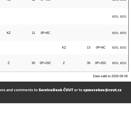
B251, B252
KZ
11
0P+8C
B251, B252
KZ
13
0P+8C
B251, B252
Z
30
0P+20C
Z
30
0P+20C
B251, B252
Data valid to 2026-08-06
ions and comments to
ServiceDesk ČVUT
or to
spravcekos@cvut.cz