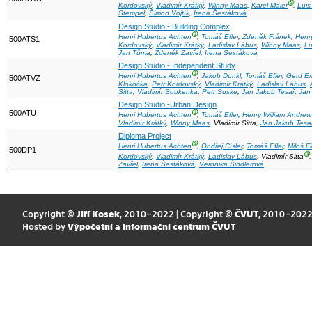
Ⓖ
Kordovský
,
Vladimír Krátký
,
Winny Maas
,
Karel Maier
,
Luis
Stempel
,
Šimon Vojtík
,
Irena Šestáková
Design Studio - Building Complex
Ⓖ
Henri Hubertus Achten
,
Tomáš Efler
,
Zdeněk Fránek
,
Henr
500ATS1
Kordovský
,
Vladimír Krátký
,
Ladislav Lábus
,
Winny Maas
,
Lu
Jan Tůma
,
Zdeněk Zavřel
,
Irena Šestáková
Design Studio - Independent Study
Ⓖ
Henri Hubertus Achten
,
Jakob Dunkl
,
Tomáš Efler
,
Gerd Er
500ATVZ
Klokočka
,
Petr Kordovský
,
Vladimír Krátký
,
Ladislav Lábus
,
Sitta
,
Vladimír Soukenka
,
Petr Suske
,
Jan Jakub Tesař
,
Jan
Design Studio -Urban Design
500ATU
Ⓖ
Henri Hubertus Achten
,
Tomáš Efler
,
Henry William Andrew
Vladimír Krátký
,
Winny Maas
, Vladimír Sitta,
Jan Jakub Tesa
Diploma Project
Ⓖ
Henri Hubertus Achten
,
Ondřej Císler
,
Tomáš Efler
,
Miloš F
500DP1
Ⓖ
Kordovský
,
Vladimír Krátký
,
Ladislav Lábus
, Vladimír Sitta
Zavřel
,
Irena Šestáková
,
Veronika Šindlerová
Copyright ©
Jiří Kosek
, 2010–2022 | Copyright ©
ČVUT
, 2010–202
Hosted by
Výpočetní a informační centrum ČVUT